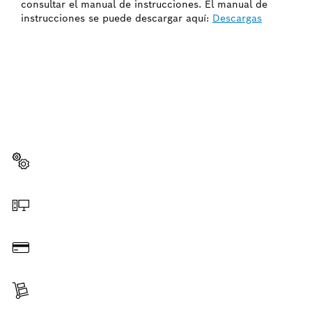
consultar el manual de instrucciones. El manual de
instrucciones se puede descargar aquí:
Descargas
¿NECESITAS RECAMBIOS?
Aquí encontrarás de forma rápida y sencilla las
recambios adecuadas para tu herramienta
profesional Bosch.
Elegir pieza de recambio
Hacer pedido online
Pagar
Recibir entrega