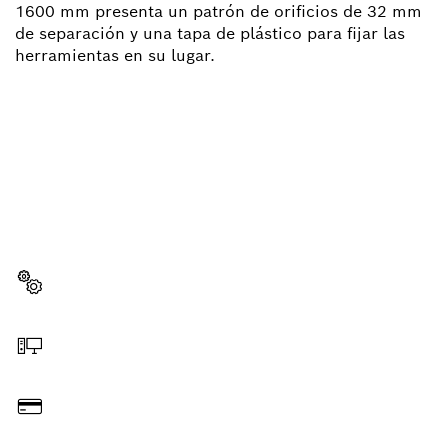
1600 mm presenta un patrón de orificios de 32 mm
de separación y una tapa de plástico para fijar las
herramientas en su lugar.
¿NECESITAS RECAMBIOS?
Aquí encontrarás de forma rápida y sencilla las
recambios adecuadas para tu herramienta
profesional Bosch.
Elegir pieza de recambio
Hacer pedido online
Pagar