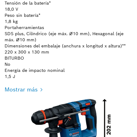
Tensión de la batería*
18,0 V
Peso sin batería*
1,8 kg
Portaherramientas
SDS plus, Cilíndrico (eje máx. ⌀10 mm), Hexagonal (eje
máx. ⌀10 mm)
Dimensiones del embalaje (anchura x longitud x altura)**
220 x 300 x 130 mm
BITURBO
No
Energía de impacto nominal
1,5 J
Mostrar más