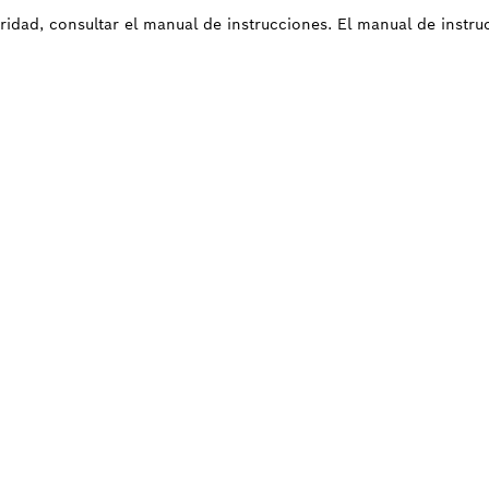
uridad, consultar el manual de instrucciones. El manual de instr
ITAS RECAMBIOS?
s de forma rápida y sencilla las recambios ad
ofesional Bosch.
bio