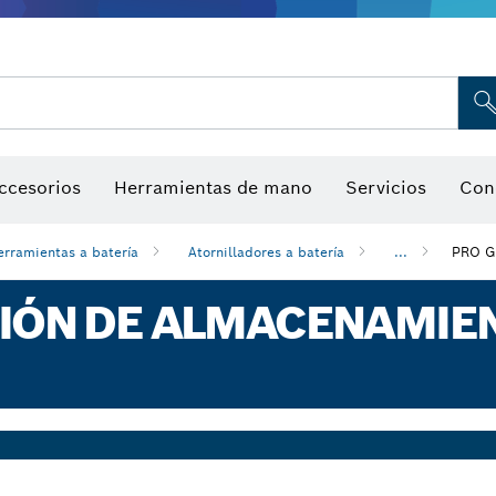
Indicadores de humedad
ccesorios
Herramientas de mano
Servicios
Con
erramientas a batería
Atornilladores a batería
...
PRO G
CIÓN DE ALMACENAMIE