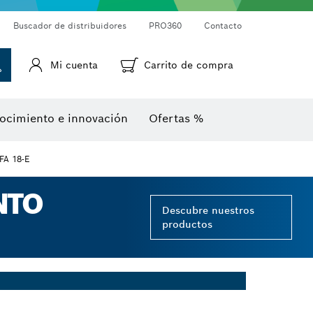
Cámaras de inspección
Medidor láser de distancias
Termodetectores y termocámaras
Goniómetros e inclinómetros
Buscador de distribuidores
PRO360
Contacto
Mi cuenta
Carrito de compra
ocimiento e innovación
Ofertas %
FA 18-E
NTO
Descubre nuestros
productos