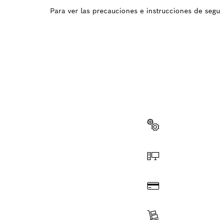
Para ver las precauciones e instrucciones de seg
¿NECES
Aquí encontrará
herramienta pr
Elegir pieza de recam
Hacer pedido online
Pagar