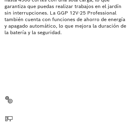
garantiza que puedas realizar trabajos en el jardín
sin interrupciones. La GGP 12V-25 Professional
también cuenta con funciones de ahorro de energía
y apagado automático, lo que mejora la duración de
la batería y la seguridad.
¿NECESITAS RECAMBIOS?
Aquí encontrarás de forma rápida y sencilla las
recambios adecuadas para tu herramienta
profesional Bosch.
Elegir pieza de recambio
Hacer pedido online