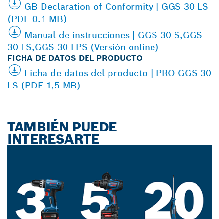
GB Declaration of Conformity | GGS 30 LS
(PDF 0.1 MB)
Manual de instrucciones | GGS 30 S,GGS
30 LS,GGS 30 LPS (Versión online)
FICHA DE DATOS DEL PRODUCTO
Ficha de datos del producto | PRO GGS 30
LS (PDF 1,5 MB)
TAMBIÉN PUEDE
INTERESARTE