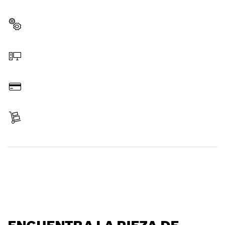
profesional Bosch.
Elegir pieza de recambio
Hacer pedido online
Pagar
Recibir entrega
Encontrar pieza de recambio