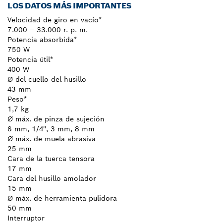
LOS DATOS MÁS IMPORTANTES
Velocidad de giro en vacío*
7.000 – 33.000 r. p. m.
Potencia absorbida*
750 W
Potencia útil*
400 W
Ø del cuello del husillo
43 mm
Peso*
1,7 kg
Ø máx. de pinza de sujeción
6 mm, 1/4'', 3 mm, 8 mm
Ø máx. de muela abrasiva
25 mm
Cara de la tuerca tensora
17 mm
Cara del husillo amolador
15 mm
Ø máx. de herramienta pulidora
50 mm
Interruptor