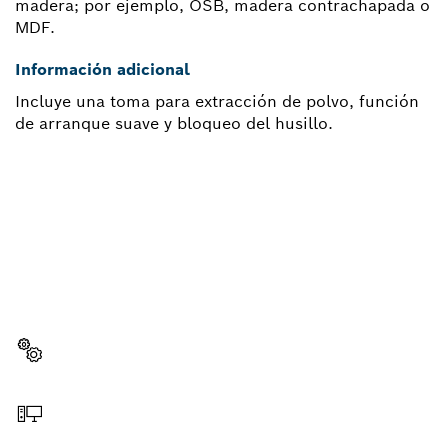
madera; por ejemplo, OSB, madera contrachapada o
MDF.
Información adicional
Incluye una toma para extracción de polvo, función
de arranque suave y bloqueo del husillo.
¿NECESITAS RECAMBIOS?
Aquí encontrarás de forma rápida y sencilla las
recambios adecuadas para tu herramienta
profesional Bosch.
Elegir pieza de recambio
Hacer pedido online