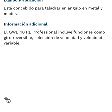
Equipo y aplicación
Está concebido para taladrar en ángulo en metal y
madera.
Información adicional
El GWB 10 RE Professional incluye funciones como
giro reversible, selección de velocidad y velocidad
variable.
¿NECESITAS RECAMBIOS?
Aquí encontrarás de forma rápida y sencilla las
recambios adecuadas para tu herramienta
profesional Bosch.
Elegir pieza de recambio