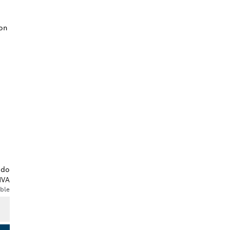
ido
IVA
ble