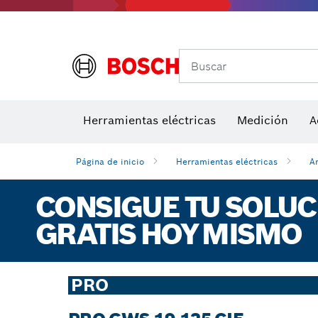
Buscar
Herramientas eléctricas
Medición
A
Página de inicio
Herramientas eléctricas
A
CONSIGUE TU SOLU
GRATIS HOY MISMO
PRO