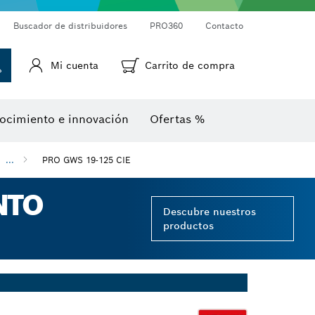
Cámaras de inspección
Medidor láser de distancias
Termodetectores y termocámaras
Goniómetros e inclinómetros
Buscador de distribuidores
PRO360
Contacto
Mi cuenta
Carrito de compra
ocimiento e innovación
Ofertas %
...
PRO GWS 19-125 CIE
NTO
Descubre nuestros
productos