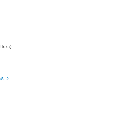
ltura)
ás