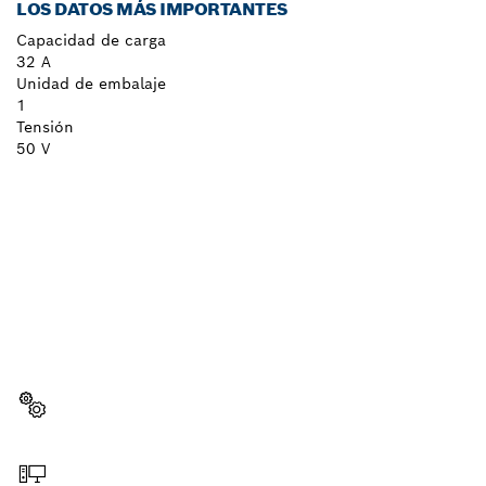
LOS DATOS MÁS IMPORTANTES
Capacidad de carga
32 A
Unidad de embalaje
1
Tensión
50 V
¿NECESITAS RECAMBIOS?
Aquí encontrarás de forma rápida y sencilla las
recambios adecuadas para tu herramienta
profesional Bosch.
Elegir pieza de recambio