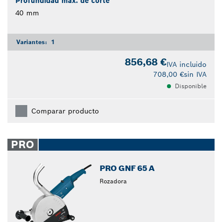
Profundidad máx. de corte
40 mm
Variantes:
1
856,68 €
IVA incluido
708,00 €
sin IVA
Disponible
Comparar producto
PRO
PRO GNF 65 A
Rozadora