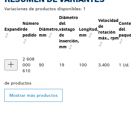
Variaciones de productos disponibles:
1
Diámetro
Velocidad
Número
del
Conte
de
Expandir
de
Diámetro,
vástago
Longitud,
del
rotación
pedido
mm
de
mm
paque
máx., rpm
inserción,
mm
2 608
000
90
19
100
3.400
1 Ud.
610
de
productos
Mostrar más productos
ENCONTRAR UN
DISTRIBUIDOR DE BOSCH