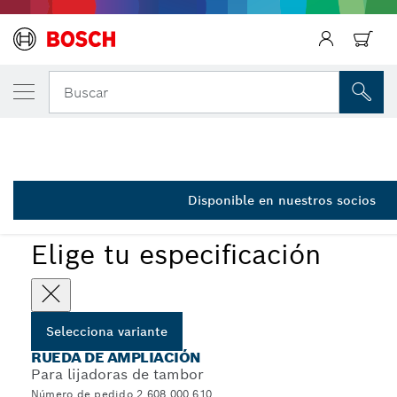
Regresar
TU VARIANTE SELECCIONADA
Cilindro de expansión
Buscar
2 608 000 610
...
Ruedas de expansión para satinadoras
Disponible en nuestros socios
Elige tu especificación
Selecciona variante
RUEDA DE AMPLIACIÓN
Para lijadoras de tambor
Número de pedido 2 608 000 610