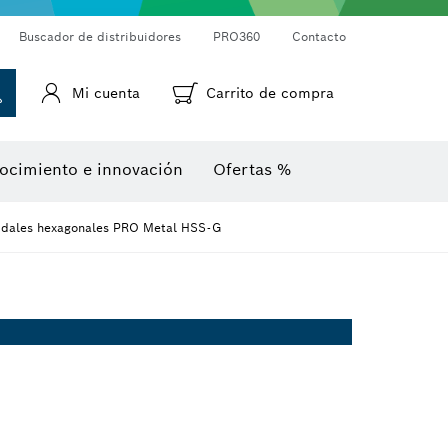
Cámaras de inspección
Medidor láser de distancias
Termodetectores y termocámaras
Goniómetros e inclinómetros
Buscador de distribuidores
PRO360
Contacto
Mi cuenta
Carrito de compra
ocimiento e innovación
Ofertas %
oidales hexagonales PRO Metal HSS-G