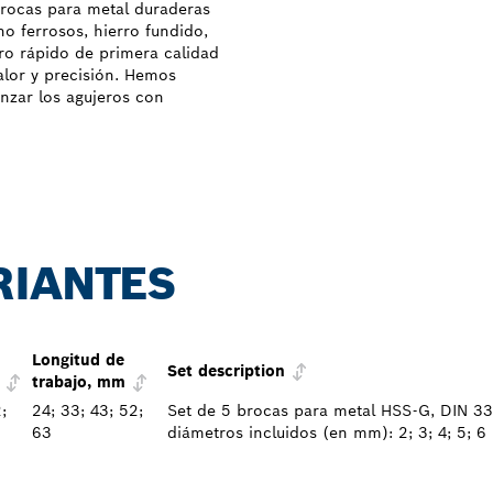
brocas para metal duraderas
o ferrosos, hierro fundido,
ro rápido de primera calidad
calor y precisión. Hemos
nzar los agujeros con
RIANTES
Longitud de
Set description
trabajo, mm
;
24; 33; 43; 52;
Set de 5 brocas para metal HSS-G, DIN 33
63
diámetros incluidos (en mm): 2; 3; 4; 5; 6