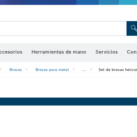
Indicadores de humedad
ccesorios
Herramientas de mano
Servicios
Con
Brocas
Brocas para metal
...
Set de brocas helic