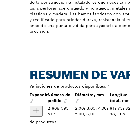
de la construcción e instaladores que necesitan 
para perforar acero aleado y no aleado, metales n
plásticos y madera. Las hemos fabricado con ace
y rectificado para brindar dureza, resistencia al 
añadido una punta dividida para ayudarte a come
precisión.
RESUMEN DE VA
Variaciones de productos disponibles:
1
Expandir
Número de
Diámetro, mm
Longitud
pedido
total, mm
2 608 595
2,00; 3,00; 4,00;
61; 73; 82
517
5,00; 6,00
98; 105
de
productos