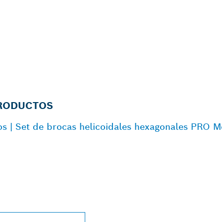
PRODUCTOS
os | Set de brocas helicoidales hexagonales PRO 
N DISTRIBUIDOR 
SIONAL CERCA DE