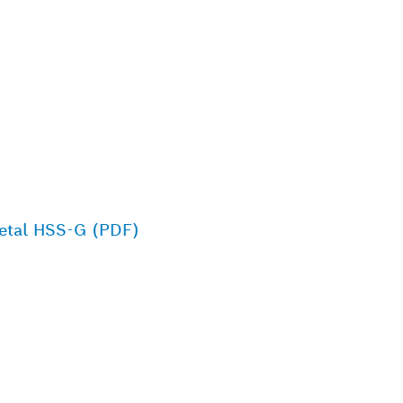
Metal HSS-G (PDF)
DE
 TI