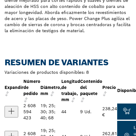
diente mejorado para cortes rápidos y suaves y dientes de
aleación de HSS con alto contenido de cobalto para una
mayor longevidad. Aborda eficazmente los revestimientos
de acero y las placas de yeso. Power Change Plus agiliza el
cambio de sierras de corona y brocas centradoras y facilita
la eliminación de testigos de material.
RESUMEN DE VARIANTES
Variaciones de productos disponibles:
8
Número
Longitud
Contenido
Expandir
de
Diámetro,
de
del
Precio
Disponib
pedido
mm
trabajo,
paquete
mm
2 608
19; 25;
238,24
594
30; 35;
44
9 Ud.
€
423
40; 68
L
19; 25;
2 608
262,81