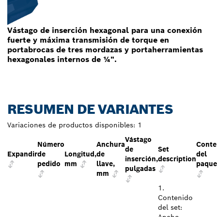
Vástago de inserción hexagonal para una conexión
fuerte y máxima transmisión de torque en
portabrocas de tres mordazas y portaherramientas
hexagonales internos de ¼".
RESUMEN DE VARIANTES
Variaciones de productos disponibles:
1
Vástago
Número
Anchura
Conte
de
Set
Expandir
de
Longitud,
de
del
inserción,
description
pedido
mm
llave,
paque
pulgadas
mm
1.
Contenido
del set:
Ancho