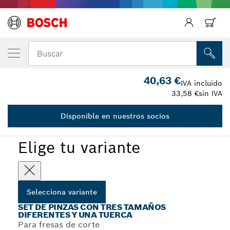
Regresar
TU VARIANTE SELECCIONADA
Set de pinzas
Buscar
2 608 000 826
40,63 €
...
Sets de sujeciones para fresadoras de mano (imperial)
IVA incluido
33,58 €
sin IVA
Disponible en nuestros socios
Elige tu variante
Selecciona variante
SET DE PINZAS CON TRES TAMAÑOS
DIFERENTES Y UNA TUERCA
Para fresas de corte