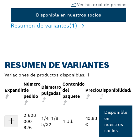
Ver historial de precios
Disponible en nuestros socios
Resumen de variantes
(1)
RESUMEN DE VARIANTES
Variaciones de productos disponibles:
1
Número
Contenido
Diámetro,
Expandir
de
del
Precio
Disponibilidad:
pulgadas
pedido
paquete
Disponible
2 608
1/4; 1/8;
40,63
en
000
4 Ud.
5/32
€
nuestros
826
socios