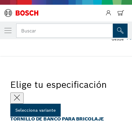
Regresar
TU VARIANTE SELECCIONADA
Tornillo de banco para bricolaje
Buscar
10
desde
...
Tornillos de banco para uso industrial
Elige tu especificación
Selecciona variante
TORNILLO DE BANCO PARA BRICOLAJE