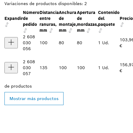
Variaciones de productos disponibles:
2
Número
Distancia
Anchura
Apertura
Contenido
Expandir
de
entre
de
de
del
Precio
pedido
ranuras,
montaje,
mordazas,
paquete
mm
mm
mm
2 608
103,9
030
100
80
80
1 Ud.
€
056
2 608
156,9
030
135
100
100
1 Ud.
€
057
de
productos
Mostrar más productos
ENCONTRAR UN
DISTRIBUIDOR DE BOSCH