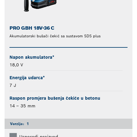
PRO GBH 18V-36 C
Akumulatorski bušači čekić sa sustavom SDS plus
Napon akumulatora*
18,0 V
Energija udarca*
7 J
Raspon promjera bušenja čekiće u betonu
14 – 35 mm
Verzije:
1
Usporedi proizvod