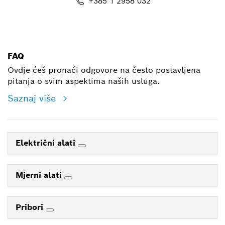
+385 1 2958 032
E-mail
FAQ
Ovdje ćeš pronaći odgovore na često postavljena
pitanja o svim aspektima naših usluga.
Saznaj više
Električni alati
Mjerni alati
Pribori