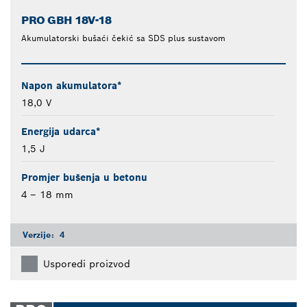
PRO GBH 18V-18
Akumulatorski bušaći čekić sa SDS plus sustavom
Napon akumulatora*
18,0 V
Energija udarca*
1,5 J
Promjer bušenja u betonu
4 – 18 mm
Verzije:
4
Usporedi proizvod