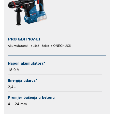
PRO GBH 187-LI
Akumulatorski bušaći čekić s ONECHUCK
Napon akumulatora*
18,0 V
Energija udarca*
2,4 J
Promjer bušenja u betonu
4 – 24 mm