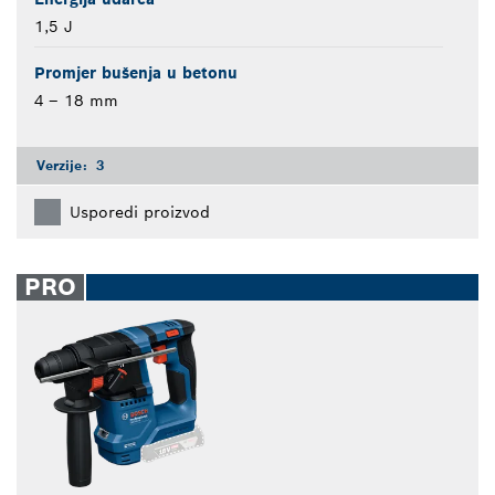
1,5 J
Promjer bušenja u betonu
4 – 18 mm
Verzije:
3
Usporedi proizvod
PRO