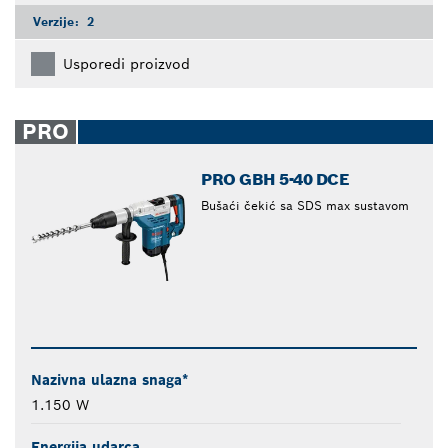
Verzije:
2
Usporedi proizvod
PRO
PRO GBH 5-40 DCE
Bušaći čekić sa SDS max sustavom
Nazivna ulazna snaga*
1.150 W
Energija udarca