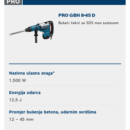
PRO
PRO GBH 8-45 D
Bušaći čekić sa SDS max sustavom
Nazivna ulazna snaga*
1.500 W
Energija udarca
12,5 J
Promjer bušenja betona, udarnim svrdlima
12 – 45 mm