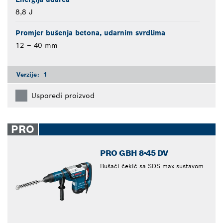
8,8 J
Promjer bušenja betona, udarnim svrdlima
12 – 40 mm
Verzije:
1
Usporedi proizvod
PRO
PRO GBH 8-45 DV
Bušaći čekić sa SDS max sustavom