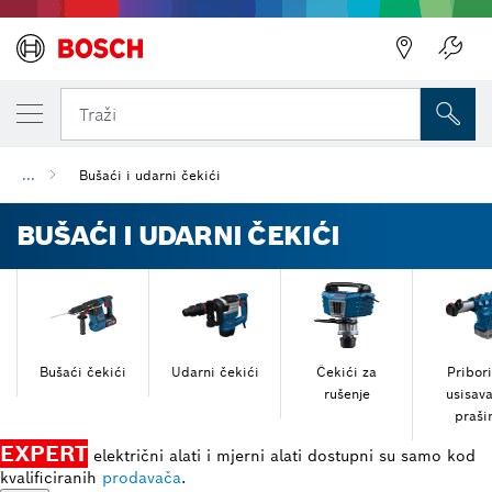
Traži
...
Bušaći i udarni čekići
BUŠAĆI I UDARNI ČEKIĆI
Bušaći čekići
Udarni čekići
Čekići za
Pribori
rušenje
usisava
praši
EXPERT
električni alati i mjerni alati dostupni su samo kod
kvalificiranih
prodavača
.