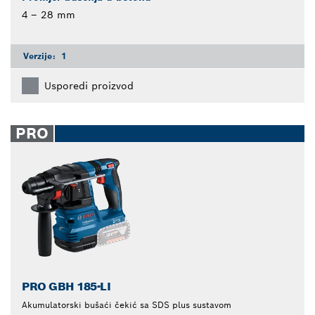
4 – 28 mm
Verzije:
1
Usporedi proizvod
PRO
PRO GBH 185-LI
Akumulatorski bušaći čekić sa SDS plus sustavom