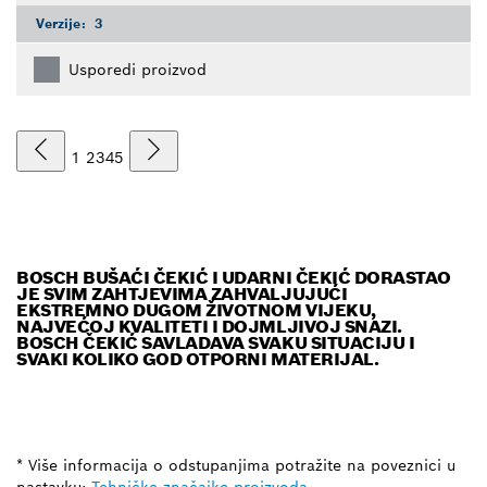
Verzije:
3
Usporedi proizvod
1
2
3
4
5
BOSCH BUŠAĆI ČEKIĆ I UDARNI ČEKIĆ DORASTAO
JE SVIM ZAHTJEVIMA ZAHVALJUJUĆI
EKSTREMNO DUGOM ŽIVOTNOM VIJEKU,
NAJVEĆOJ KVALITETI I DOJMLJIVOJ SNAZI.
BOSCH ČEKIĆ SAVLADAVA SVAKU SITUACIJU I
SVAKI KOLIKO GOD OTPORNI MATERIJAL.
* Više informacija o odstupanjima potražite na poveznici u
nastavku:
Tehničke značajke proizvoda