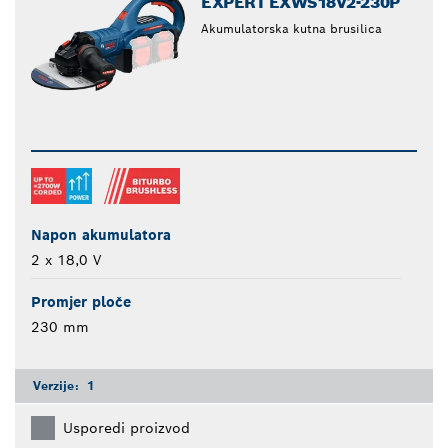
EXPERT EXWS18V2-230P
Akumulatorska kutna brusilica
Napon akumulatora
2 x 18,0 V
Promjer ploče
230 mm
Verzije:
1
Usporedi proizvod