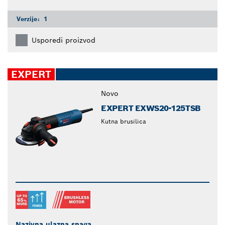
Verzije:
1
Usporedi proizvod
EXPERT
Novo
EXPERT EXWS20-125TSB
Kutna brusilica
Nazivna ulazna snaga