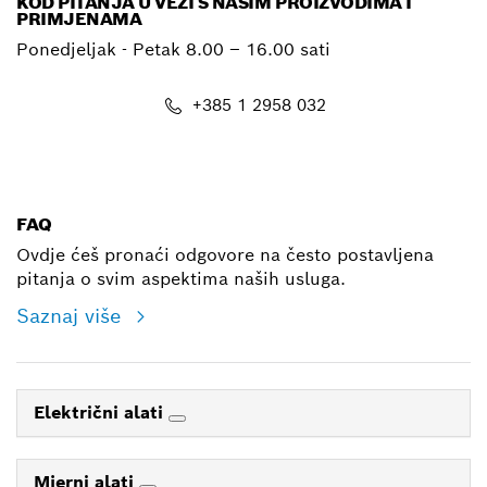
KOD PITANJA U VEZI S NAŠIM PROIZVODIMA I
PRIMJENAMA
Ponedjeljak - Petak
8.00 – 16.00 sati
+385 1 2958 032
E-mail
FAQ
Ovdje ćeš pronaći odgovore na često postavljena
pitanja o svim aspektima naših usluga.
Saznaj više
Električni alati
Mjerni alati