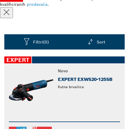
kvalificiranih
prodavača
.
Filtri
(0)
Sort
Dropdown
closed
EXPERT
Novo
EXPERT EXWS20-125SB
Kutna brusilica