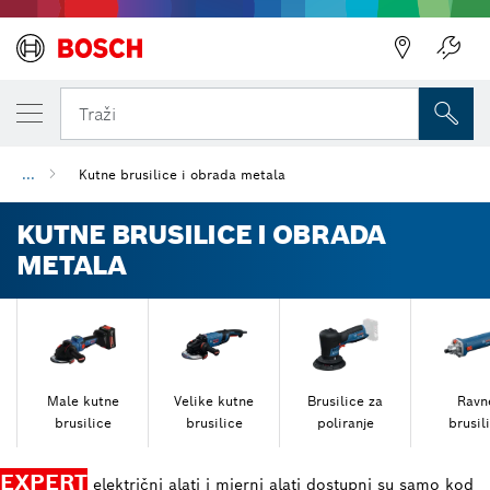
Natrag
Natrag
Traži
...
Kutne brusilice i obrada metala
KUTNE BRUSILICE I OBRADA
METALA
Male kutne
Velike kutne
Brusilice za
Ravn
brusilice
brusilice
poliranje
brusil
EXPERT
električni alati i mjerni alati dostupni su samo kod