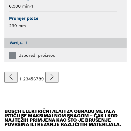
6.500 min-1
Promjer ploče
230 mm
Verzije:
1
Usporedi proizvod
1
2
3
4
5
6
7
8
9
BOSCH ELEKTRIČNI ALATI ZA OBRADU METALA
ISTIČU SE MAKSIMALNOM SNAGOM – ČAK I KOD
NAJTEŽIH PRIMJENA KAO ŠTO JE BRUŠENJE
POVRŠINA ILI REZANJE RAZLIČITIH MATERIJALA.