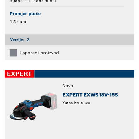
3.400 – 11.000 min-1
Promjer ploče
125 mm
Verzije:
2
Usporedi proizvod
EXPERT
Novo
EXPERT EXWS18V-15S
Kutna brusilica