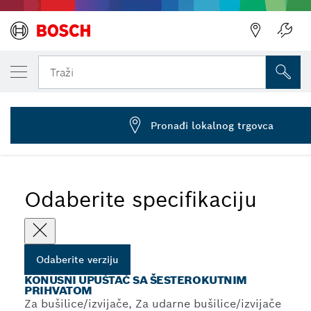
VAŠA ODABRANA VERZIJA
Konusni upuštači
Traži
1 609 200 315
HSS konusni upuštači za meke materijale sa šesterostranim
...
prihvatom
Pronađi lokalnog trgovca
Odaberite specifikaciju
Odaberite verziju
KONUSNI UPUŠTAČ SA ŠESTEROKUTNIM
PRIHVATOM
Za bušilice/izvijače, Za udarne bušilice/izvijače