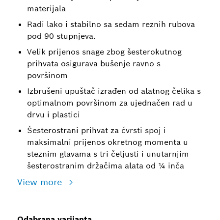
materijala
Radi lako i stabilno sa sedam reznih rubova
pod 90 stupnjeva.
Velik prijenos snage zbog šesterokutnog
prihvata osigurava bušenje ravno s
površinom
Izbrušeni upuštač izrađen od alatnog čelika s
optimalnom površinom za ujednačen rad u
drvu i plastici
Šesterostrani prihvat za čvrsti spoj i
maksimalni prijenos okretnog momenta u
steznim glavama s tri čeljusti i unutarnjim
šesterostranim držačima alata od ¼ inča
View more
Odabrana varijanta