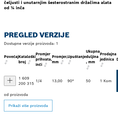
čeljusti i unutarnjim šesterostranim držačima alata
od ¼ inča
PREGLED VERZIJE
Dostupne verzije proizvoda:
1
Ukupna
Promjer
Prodajna
Povećaj
Kataloški
Promjer,
Upuštanje
duljina
prihvata,
jedinica
broj
mm
, mm
inči
1 609
1/4
13,00
90°
50
1 Kom
200 315
od
proizvoda
Prikaži više proizvoda