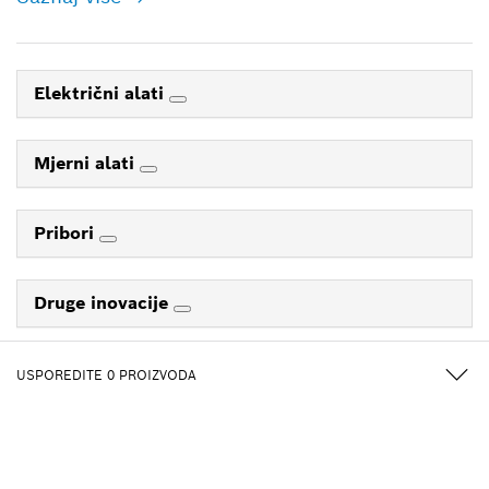
Električni alati
Mjerni alati
Pribori
Druge inovacije
O tvrtki Bosch
USPOREDITE
0
PROIZVODA
Centar za pomoć