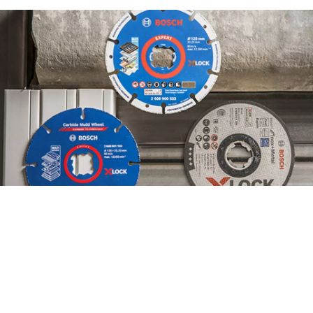
PRONAĐITE PRIBOR NA
EFIKASAN NAČIN UZ
POMOĆ NOVOG ALATA
ACCESSORY ADVISOR.
Započnite odmah