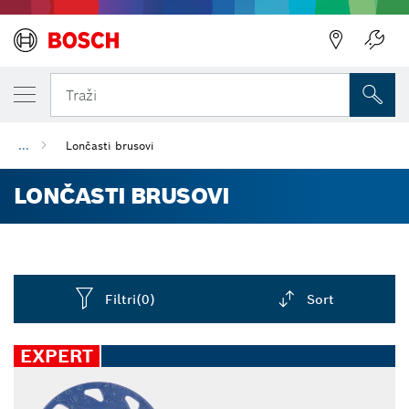
Traži
...
Lončasti brusovi
LONČASTI BRUSOVI
Filtri
(0)
Sort
Dropdown
closed
EXPERT