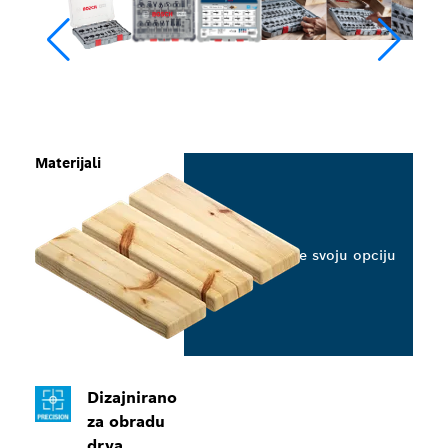
Materijali
Odaberite svoju opciju
Dizajnirano
za obradu
drva