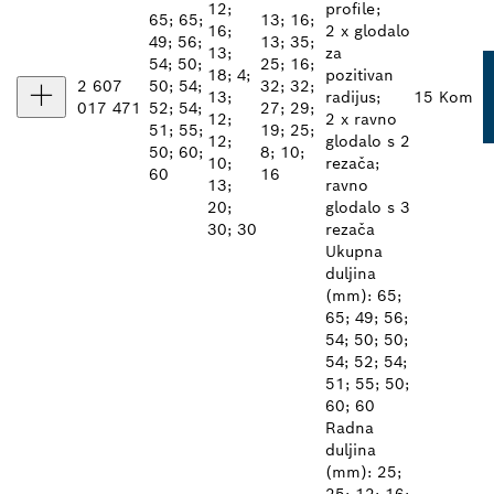
12;
profile;
65; 65;
13; 16;
16;
2 x glodalo
49; 56;
13; 35;
13;
za
54; 50;
25; 16;
18; 4;
pozitivan
2 607
50; 54;
32; 32;
13;
radijus;
15 Kom
017 471
52; 54;
27; 29;
12;
2 x ravno
51; 55;
19; 25;
12;
glodalo s 2
50; 60;
8; 10;
10;
rezača;
60
16
13;
ravno
20;
glodalo s 3
30; 30
rezača
Ukupna
duljina
(mm): 65;
65; 49; 56;
54; 50; 50;
54; 52; 54;
51; 55; 50;
60; 60
Radna
duljina
(mm): 25;