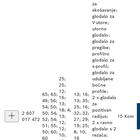
za
skošavanje;
glodalo za
V-utore;
utorno
glodalo;
glodalo za
pregibe;
profilno
glodalo za
s-profil;
glodalo za
25;
udubljene
25;
bočne
12;
profile;
65; 65;
13; 16;
16;
2 x glodalo
49; 56;
13; 35;
13;
za
54; 50;
25; 16;
18; 4;
pozitivan
2 607
50; 54;
32; 32;
13;
radijus;
15 Kom
017 472
52; 54;
27; 29;
12;
2 x ravno
51; 55;
19; 25;
12;
glodalo s 2
50; 60;
8; 10;
10;
rezača;
60
16