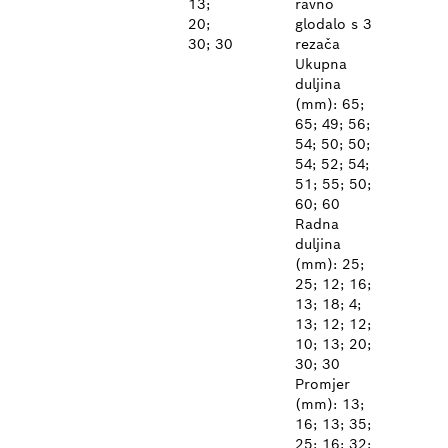
13;
ravno
20;
glodalo s 3
30; 30
rezača
Ukupna
duljina
(mm): 65;
65; 49; 56;
54; 50; 50;
54; 52; 54;
51; 55; 50;
60; 60
Radna
duljina
(mm): 25;
25; 12; 16;
13; 18; 4;
13; 12; 12;
10; 13; 20;
30; 30
Promjer
(mm): 13;
16; 13; 35;
25; 16; 32;