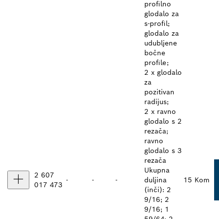
profilno
glodalo za
s-profil;
glodalo za
udubljene
bočne
profile;
2 x glodalo
za
pozitivan
radijus;
2 x ravno
glodalo s 2
rezača;
ravno
glodalo s 3
rezača
Ukupna
2 607
-
-
-
duljina
15 Kom
017 473
(inči): 2
9/16; 2
9/16; 1