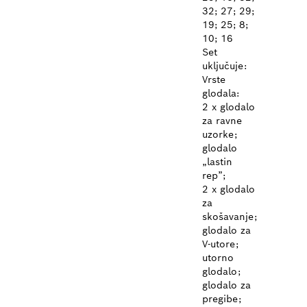
32; 27; 29;
19; 25; 8;
10; 16
Set
uključuje:
Vrste
glodala:
2 x glodalo
za ravne
uzorke;
glodalo
„lastin
rep”;
2 x glodalo
za
skošavanje;
glodalo za
V-utore;
utorno
glodalo;
glodalo za
pregibe;