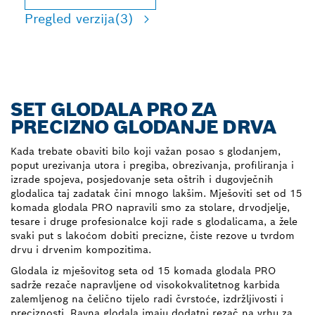
Pregled verzija
(3)
SET GLODALA PRO ZA
PRECIZNO GLODANJE DRVA
Kada trebate obaviti bilo koji važan posao s glodanjem,
poput urezivanja utora i pregiba, obrezivanja, profiliranja i
izrade spojeva, posjedovanje seta oštrih i dugovječnih
glodalica taj zadatak čini mnogo lakšim. Mješoviti set od 15
komada glodala PRO napravili smo za stolare, drvodjelje,
tesare i druge profesionalce koji rade s glodalicama, a žele
svaki put s lakoćom dobiti precizne, čiste rezove u tvrdom
drvu i drvenim kompozitima.
Glodala iz mješovitog seta od 15 komada glodala PRO
sadrže rezače napravljene od visokokvalitetnog karbida
zalemljenog na čelično tijelo radi čvrstoće, izdržljivosti i
preciznosti. Ravna glodala imaju dodatni rezač na vrhu za