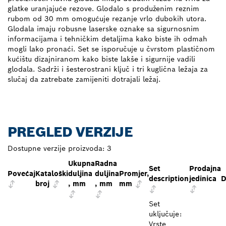
glatke uranjajuće rezove. Glodalo s produženim reznim
rubom od 30 mm omogućuje rezanje vrlo dubokih utora.
Glodala imaju robusne laserske oznake sa sigurnosnim
informacijama i tehničkim detaljima kako biste ih odmah
mogli lako pronaći. Set se isporučuje u čvrstom plastičnom
kućištu dizajniranom kako biste lakše i sigurnije vadili
glodala. Sadrži i šesterostrani ključ i tri kuglična ležaja za
slučaj da zatrebate zamijeniti dotrajali ležaj.
PREGLED VERZIJE
Dostupne verzije proizvoda:
3
Ukupna
Radna
Set
Prodajna
Povećaj
Kataloški
duljina
duljina
Promjer,
description
jedinica
D
broj
, mm
, mm
mm
Set
uključuje:
Vrste