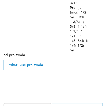
3/16
Promjer
(inči); 1/2;
5/8; 9/16;
1 3/8; 1;
5/8; 1 1/4;
1 1/4; 1
1/16; 1
1/8; 3/4; 1;
1/4; 1/2;
5/8
od
proizvoda
Prikaži više proizvoda
PRONAĐI NAJBLIŽEG
TRGOVCA BOSCH
PROFESSIONAL