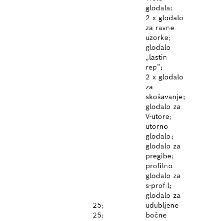
glodala:
2 x glodalo
za ravne
uzorke;
glodalo
„lastin
rep”;
2 x glodalo
za
skošavanje;
glodalo za
V-utore;
utorno
glodalo;
glodalo za
pregibe;
profilno
glodalo za
s-profil;
glodalo za
25;
udubljene
25;
bočne