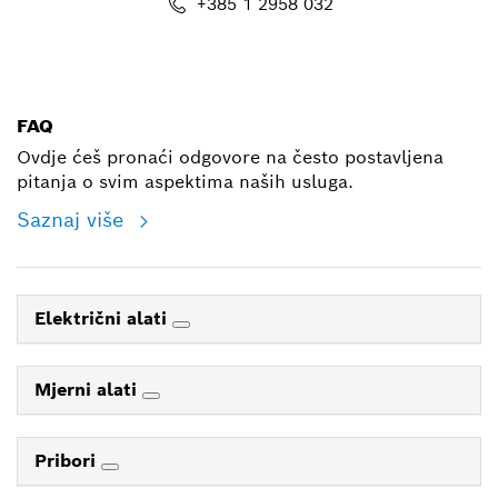
+385 1 2958 032
E-mail
FAQ
Ovdje ćeš pronaći odgovore na često postavljena
pitanja o svim aspektima naših usluga.
Saznaj više
Električni alati
Mjerni alati
Pribori