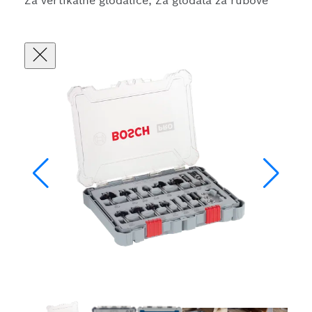
Za vertikalne glodalice, Za glodala za rubove