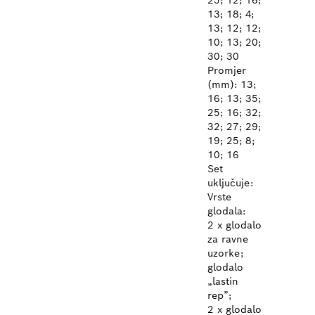
25; 12; 16;
13; 18; 4;
13; 12; 12;
10; 13; 20;
30; 30
Promjer
(mm): 13;
16; 13; 35;
25; 16; 32;
32; 27; 29;
19; 25; 8;
10; 16
Set
uključuje:
Vrste
glodala:
2 x glodalo
za ravne
uzorke;
glodalo
„lastin
rep”;
2 x glodalo