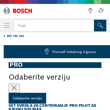
VAŠA ODABRANA VERZIJA
PRO Pilot Drill Set za SDS max Core Cutter
Traži
115,5 x 84 mm
F 00Y 145 203
...
Set svrdala za centriranje PRO Pilot za krunu SDS max
Pronađi lokalnog trgovca
PRO
Odaberite verziju
Odaberite verziju
SET SVRDLA ZA CENTRIRANJE PRO PILOT ZA
KRUNU SDS MAX