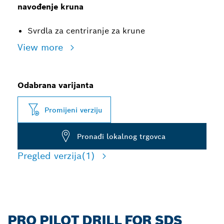
navođenje kruna
Svrdla za centriranje za krune
View more
Odabrana varijanta
Promijeni verziju
Pronađi lokalnog trgovca
Pregled verzija
(1)
PRO PILOT DRILL FOR SDS