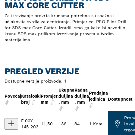
MAX CORE CUTTER
Za izrezivanje provrta krunama potrebna su snažna i
učinkovita svrdla za centriranje. Primjerice, PRO Pilot Drill
for SDS max Core Cutter. Izradili smo ga kako bi navodilo
krunu SDS max prilikom izrezivanja provrta u tvrdim
materijalima.
PREGLED VERZIJE
Dostupne verzije proizvoda:
1
Ukupna
Radna
Prodajna
Povećaj
Kataloški
Promjer,
duljina
duljina
jedinica
Dostupnost
broj
mm
, mm
, mm
Pron
F 00Y
11,50
136
84
1 Kom
loka
145 203
trgo