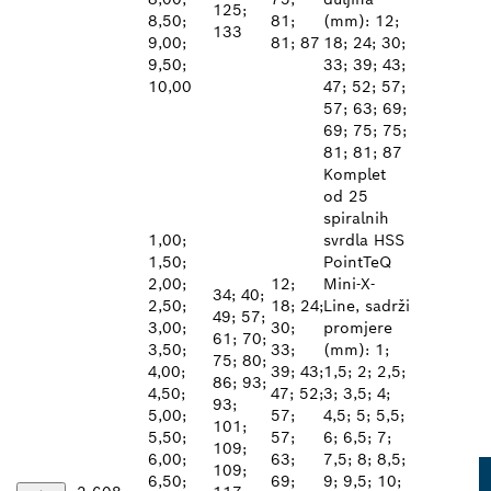
125;
8,50;
81;
(mm): 12;
133
9,00;
81; 87
18; 24; 30;
9,50;
33; 39; 43;
10,00
47; 52; 57;
57; 63; 69;
69; 75; 75;
81; 81; 87
Komplet
od 25
spiralnih
1,00;
svrdla HSS
1,50;
PointTeQ
2,00;
12;
Mini-X-
34; 40;
2,50;
18; 24;
Line, sadrži
49; 57;
3,00;
30;
promjere
61; 70;
3,50;
33;
(mm): 1;
75; 80;
4,00;
39; 43;
1,5; 2; 2,5;
86; 93;
4,50;
47; 52;
3; 3,5; 4;
93;
5,00;
57;
4,5; 5; 5,5;
101;
5,50;
57;
6; 6,5; 7;
109;
6,00;
63;
7,5; 8; 8,5;
109;
6,50;
69;
9; 9,5; 10;