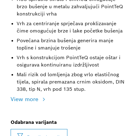
brzo bušenje u metalu zahvaljujući PointTeQ
konstrukciji vrha
Vrh za centriranje sprječava proklizavanje
čime omogućuje brze i lake početke bušenja
Povećana brzina bušenja generira manje
topline i smanjuje trošenje
Vrh s konstrukcijom PointTeQ ostaje oštar i
osigurava kontinuiranu izdržljivost
Mali rizik od lomljenja zbog vrlo elastičnog
tijela, spirala premazana crnim oksidom, DIN
338, tip N, vrh pod 135 stup.
View more
Odabrana varijanta