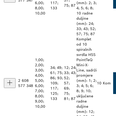
577 347
57;
6,00;
117;
(mm): 2; 3;
75; 87
8,00;
133
4; 5; 6; 8;
10,00
10 radne
duljine
(mm): 24;
33; 43; 52;
57; 75; 87
Komplet
od 10
spiralnih
svrdla HSS
1,00;
PointTeQ
2,00;
Mini-X-
34; 49;
12; 24;
3,00;
Line, sadrži
61; 75;
33; 43;
4,00;
promjere
86; 93;
52;
2 608
5,00;
(mm): 1; 2;
109;
57;
10 Kom
577 348
6,00;
3; 4; 5; 6;
117;
69;
7,00;
8; 9; 10;
125;
75;
8,00;
uključene
133
81; 87
9,00;
radne
10,00
duljine
(mm): 12;