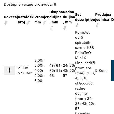
Dostupne verzije proizvoda:
8
Ukupna
Radna
Set
Prodajna
Povećaj
Kataloški
Promjer,
duljina
duljina
description
jedinica
D
broj
mm
, mm
, mm
Komplet
od 5
spiralnih
svrdla HSS
PointTeQ
Mini-X-
2,00;
Line, sadrži
3,00;
49; 61;
24; 33;
2 608
promjere
4,00;
75; 86;
43; 52;
5 Kom
577 345
(mm): 2; 3;
5,00;
93
57
4; 5; 6,
6,00
uključujući
radne
duljine
(mm): 24;
33; 43; 52;
57
Komplet