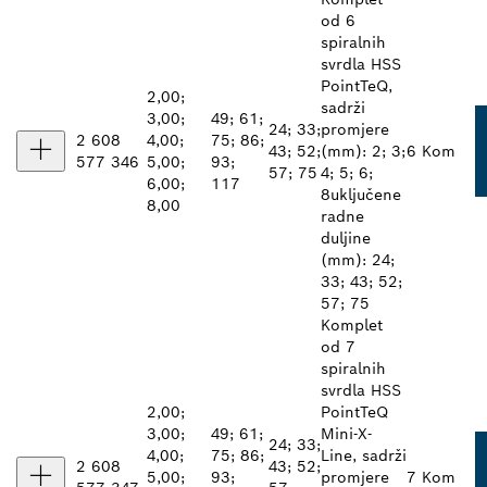
od 6
spiralnih
svrdla HSS
PointTeQ,
2,00;
sadrži
3,00;
49; 61;
24; 33;
promjere
2 608
4,00;
75; 86;
43; 52;
(mm): 2; 3;
6 Kom
577 346
5,00;
93;
57; 75
4; 5; 6;
6,00;
117
8uključene
8,00
radne
duljine
(mm): 24;
33; 43; 52;
57; 75
Komplet
od 7
spiralnih
svrdla HSS
2,00;
PointTeQ
3,00;
49; 61;
Mini-X-
24; 33;
4,00;
75; 86;
Line, sadrži
2 608
43; 52;
5,00;
93;
promjere
7 Kom