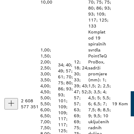
10,00
70; 75; 75;
80; 86; 93;
93; 109;
117; 125;
133
Komplet
od 19
spiralnih
1,00;
svrdla
1,50;
PointTeQ
2,00;
12;
ProBox,
34; 40;
2,50;
18; 24;
sadrži
49; 57;
3,00;
30;
promjere
61; 70;
3,50;
33;
(mm): 1;
75; 80;
4,00;
39; 43;
1,5; 2; 2,5;
86; 93;
4,50;
47; 52;
3; 3,5; 4;
93;
5,00;
57;
4,5; 5; 5,5;
2 608
101;
5,50;
57;
6; 6,5; 7;
19 Kom
577 351
109;
6,00;
63;
7,5; 8; 8,5;
109;
6,50;
69;
9; 9,5; 10
117;
7,00;
69;
uključenih
117;
7,50;
75;
radnih
125;
8,00;
75;
duljina