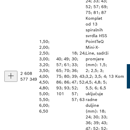
24; 33; 43;
52; 57; 69;
75; 81; 87
Komplet
od 13
spiralnih
svrdla HSS
1,50;
PointTeQ
2,00;
Mini-X-
2,50;
18; 24;
Line, sadrži
3,00;
40; 49;
30;
promjere
3,20;
57; 61;
33;
(mm): 1,5;
3,50;
65; 70;
36;
2; 2,5; 3;
2 608
4,00;
75; 80;
39; 43;
3,2; 3,5; 4;
13 Kom
577 349
4,50;
86; 86;
47; 52;
4,5; 4,8; 5;
4,80;
93; 93;
52;
5,5; 6; 6,5
5,00;
101
57;
uključuje
5,50;
57; 63
radne
6,00;
duljine
6,50
(mm): 18;
24; 30; 33;
36; 39; 43;
47; 52; 52;