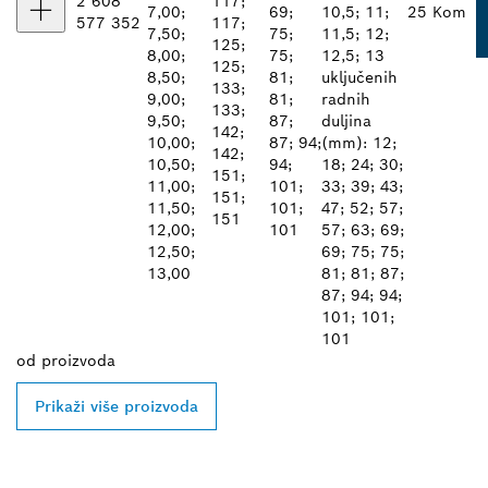
2 608
117;
7,00;
69;
10,5; 11;
25 Kom
577 352
117;
7,50;
75;
11,5; 12;
125;
8,00;
75;
12,5; 13
125;
8,50;
81;
uključenih
133;
9,00;
81;
radnih
133;
9,50;
87;
duljina
142;
10,00;
87; 94;
(mm): 12;
142;
10,50;
94;
18; 24; 30;
151;
11,00;
101;
33; 39; 43;
151;
11,50;
101;
47; 52; 57;
151
12,00;
101
57; 63; 69;
12,50;
69; 75; 75;
13,00
81; 81; 87;
87; 94; 94;
101; 101;
101
od
proizvoda
Prikaži više proizvoda