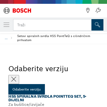
VAŠA ODABRANA VERZIJA
HSS spiralna svrdla PointTeQ Set, 5-dijelni
Traži
Setovi spiralnih svrdla HSS PointTeQ s cilindričnim
...
prihvatom
Odaberite verziju
Odaberite verziju
HSS SPIRALNA SVRDLA POINTTEQ SET, 5-
DIJELNI
Za bušilice/izvijače