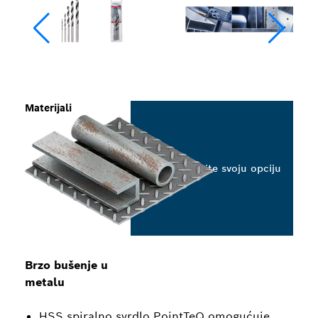
Materijali
Odaberite svoju opciju
Brzo bušenje u
metalu
HSS spiralno svrdlo PointTeQ omogućuje