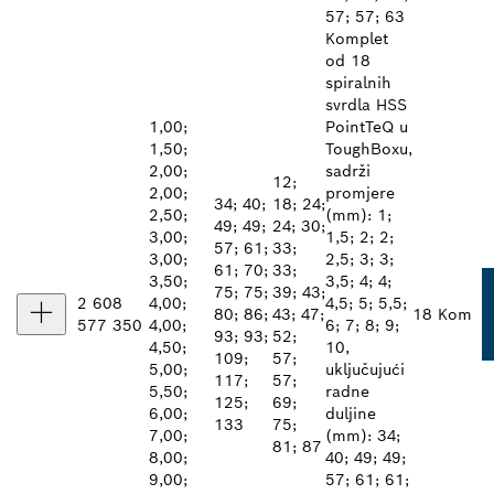
57; 57; 63
Komplet
od 18
spiralnih
svrdla HSS
1,00;
PointTeQ u
1,50;
ToughBoxu,
2,00;
sadrži
12;
2,00;
promjere
34; 40;
18; 24;
2,50;
(mm): 1;
49; 49;
24; 30;
3,00;
1,5; 2; 2;
57; 61;
33;
3,00;
2,5; 3; 3;
61; 70;
33;
3,50;
3,5; 4; 4;
75; 75;
39; 43;
2 608
4,00;
4,5; 5; 5,5;
80; 86;
43; 47;
18 Kom
577 350
4,00;
6; 7; 8; 9;
93; 93;
52;
4,50;
10,
109;
57;
5,00;
uključujući
117;
57;
5,50;
radne
125;
69;
6,00;
duljine
133
75;
7,00;
(mm): 34;
81; 87
8,00;
40; 49; 49;
9,00;
57; 61; 61;