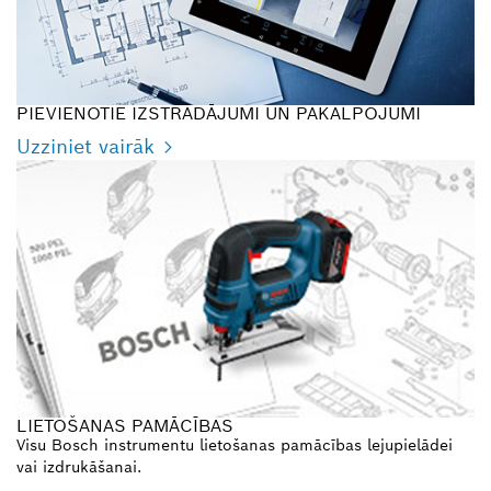
PIEVIENOTIE IZSTRĀDĀJUMI UN PAKALPOJUMI
Uzziniet vairāk
LIETOŠANAS PAMĀCĪBAS
Visu Bosch instrumentu lietošanas pamācības lejupielādei
vai izdrukāšanai.