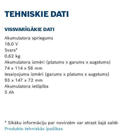
TEHNISKIE DATI
VISSVARĪGĀKIE DATI
Akumulatora spriegums
18,0 V
Svars*
0,62 kg
Akumulatora izmēri (platums x garums x augstums)
74 x 114 x 56 mm
Iesaiņojuma izmēri (garums x platums x augstums)
93 x 147 x 72 mm
Akumulatora ietilpība
5 Ah
* Sīkāku informāciju par novirzēm var atrast šajā saitē:
Produktu tehniskās īpašības