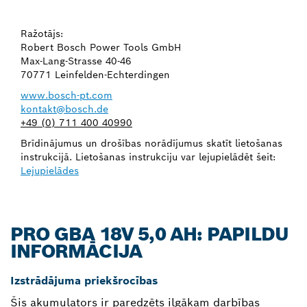
Ražotājs:
Robert Bosch Power Tools GmbH
Max-Lang-Strasse 40-46
70771 Leinfelden-Echterdingen
www.bosch-pt.com
kontakt@bosch.de
+49 (0) 711 400 40990
Brīdinājumus un drošības norādījumus skatīt lietošanas
instrukcijā. Lietošanas instrukciju var lejupielādēt šeit:
Lejupielādes
PRO GBA 18V 5,0 AH: PAPILDU
INFORMĀCIJA
Izstrādājuma priekšrocības
Šis akumulators ir paredzēts ilgākam darbības