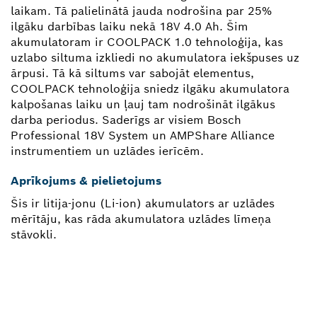
laikam. Tā palielinātā jauda nodrošina par 25%
ilgāku darbības laiku nekā 18V 4.0 Ah. Šim
akumulatoram ir COOLPACK 1.0 tehnoloģija, kas
uzlabo siltuma izkliedi no akumulatora iekšpuses uz
ārpusi. Tā kā siltums var sabojāt elementus,
COOLPACK tehnoloģija sniedz ilgāku akumulatora
kalpošanas laiku un ļauj tam nodrošināt ilgākus
darba periodus. Saderīgs ar visiem Bosch
Professional 18V System un AMPShare Alliance
instrumentiem un uzlādes ierīcēm.
Aprīkojums & pielietojums
Šis ir litija-jonu (Li-ion) akumulators ar uzlādes
mērītāju, kas rāda akumulatora uzlādes līmeņa
stāvokli.
VAI NEPIECIEŠAMA REZERVES