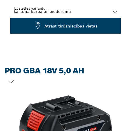
Izvēlēties variantu
Dropdown
Atrast tirdzniecības vietas
closed
PRO GBA 18V 5,0 AH
JŪSU IZVĒLE