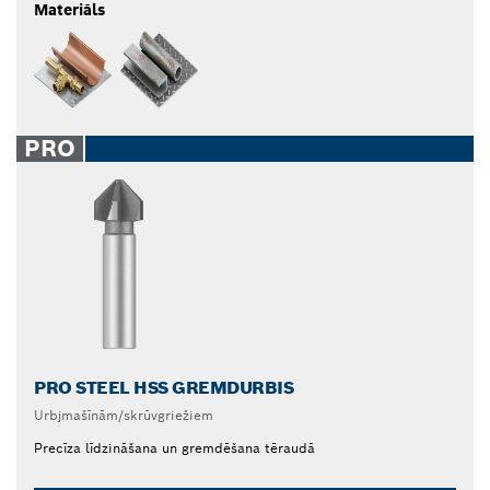
Materiāls
PRO
PRO STEEL HSS GREMDURBIS
Urbjmašīnām/skrūvgriežiem
Precīza līdzināšana un gremdēšana tēraudā