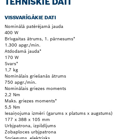
TEHNISKIE DATI
VISSVARĪGĀKIE DATI
Nominālā patērējamā jauda
400 W
Brīvgaitas ātrums, 1. pārnesums*
1.300 apgr./min.
Atdodamā jauda*
170 W
Svars*
1,7 kg
Nominālais griešanās ātrums
750 apgr./min.
Nominālais griezes moments
2,2 Nm
Maks. griezes moments*
5,5 Nm
Iesaiņojuma izmēri (garums x platums x augstums)
177 x 388 x 105 mm
Urbjpatrona, izpildījums
Zobaploces urbjpatrona
Spriegums, elektrisks