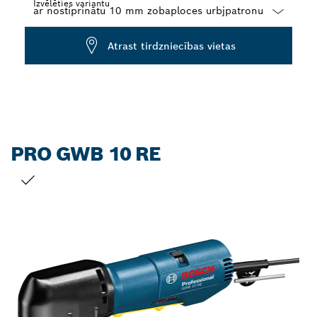
Izvēlēties variantu
Dropdown
Atrast tirdzniecības vietas
closed
PRO GWB 10 RE
JŪSU IZVĒLE