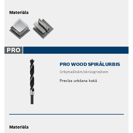
Materiāls
PRO
PRO WOOD SPIRĀLURBIS
Urbjmašīnām/skrūvgriežiem
Precīza urbšana kokā
Materiāls