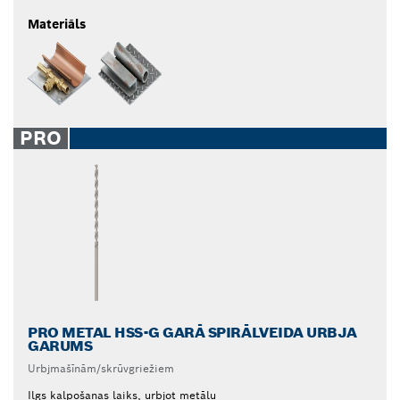
Materiāls
PRO
PRO METAL HSS-G GARĀ SPIRĀLVEIDA URBJA
GARUMS
Urbjmašīnām/skrūvgriežiem
Ilgs kalpošanas laiks, urbjot metālu