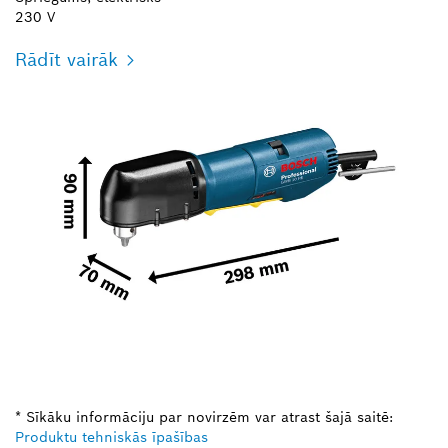
230 V
Rādīt vairāk
* Sīkāku informāciju par novirzēm var atrast šajā saitē:
Produktu tehniskās īpašības