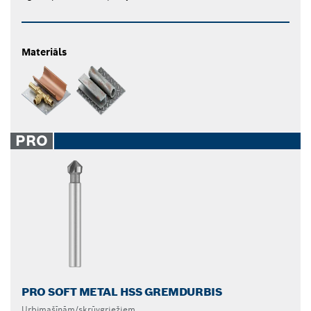
Materiāls
PRO
PRO SOFT METAL HSS GREMDURBIS
Urbjmašīnām/skrūvgriežiem