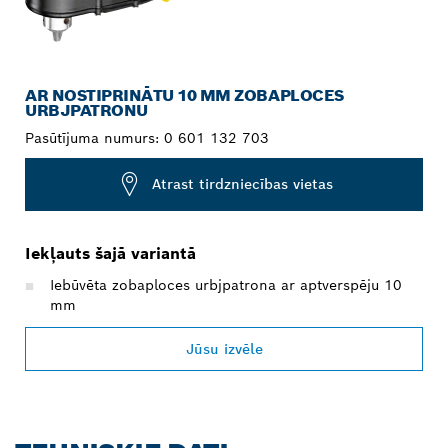
AR NOSTIPRINĀTU 10 MM ZOBAPLOCES
URBJPATRONU
Pasūtījuma numurs:
0 601 132 703
Atrast tirdzniecības vietas
Iekļauts šajā variantā
Iebūvēta zobaploces urbjpatrona ar aptverspēju 10
mm
Jūsu izvēle