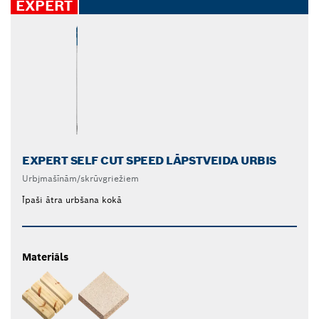
EXPERT
EXPERT SELF CUT SPEED LĀPSTVEIDA URBIS
Urbjmašīnām/skrūvgriežiem
Īpaši ātra urbšana kokā
Materiāls