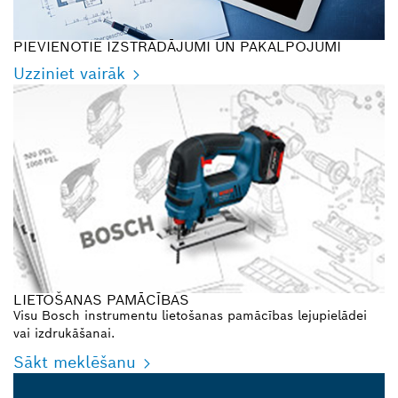
PIEVIENOTIE IZSTRĀDĀJUMI UN PAKALPOJUMI
Uzziniet vairāk
LIETOŠANAS PAMĀCĪBAS
Visu Bosch instrumentu lietošanas pamācības lejupielādei
vai izdrukāšanai.
Sākt meklēšanu