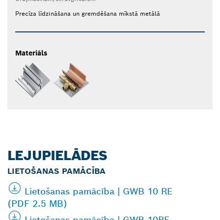
Precīza līdzināšana un gremdēšana mīkstā metālā
Materiāls
LEJUPIELĀDES
LIETOŠANAS PAMĀCĪBA
Lietošanas pamācība | GWB 10 RE
(PDF 2.5 MB)
Lietošanas pamācība | GWB 10RE