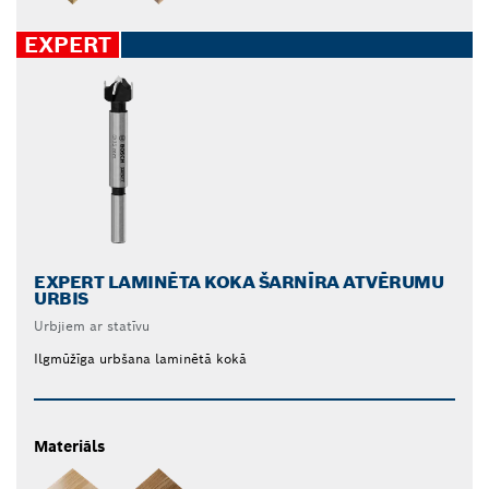
EXPERT
EXPERT LAMINĒTA KOKA ŠARNĪRA ATVĒRUMU
URBIS
Urbjiem ar statīvu
Ilgmūžīga urbšana laminētā kokā
Materiāls