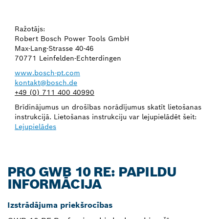
Ražotājs:
Robert Bosch Power Tools GmbH
Max-Lang-Strasse 40-46
70771 Leinfelden-Echterdingen
www.bosch-pt.com
kontakt@bosch.de
+49 (0) 711 400 40990
Brīdinājumus un drošības norādījumus skatīt lietošanas
instrukcijā. Lietošanas instrukciju var lejupielādēt šeit:
Lejupielādes
PRO GWB 10 RE: PAPILDU
INFORMĀCIJA
Izstrādājuma priekšrocības