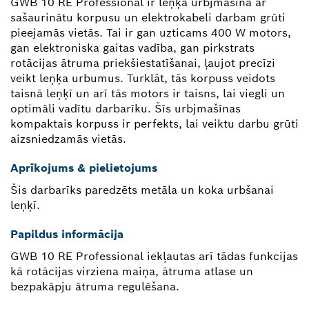
GWB 10 RE Professional ir leņķa urbjmašīna ar
sašaurinātu korpusu un elektrokabeli darbam grūti
pieejamās vietās. Tai ir gan uzticams 400 W motors,
gan elektroniska gaitas vadība, gan pirkstrats
rotācijas ātruma priekšiestatīšanai, ļaujot precīzi
veikt leņķa urbumus. Turklāt, tās korpuss veidots
taisnā leņķī un arī tās motors ir taisns, lai viegli un
optimāli vadītu darbarīku. Šīs urbjmašīnas
kompaktais korpuss ir perfekts, lai veiktu darbu grūti
aizsniedzamās vietās.
Aprīkojums & pielietojums
Šis darbarīks paredzēts metāla un koka urbšanai
leņķī.
Papildus informācija
GWB 10 RE Professional iekļautas arī tādas funkcijas
kā rotācijas virziena maiņa, ātruma atlase un
bezpakāpju ātruma regulēšana.