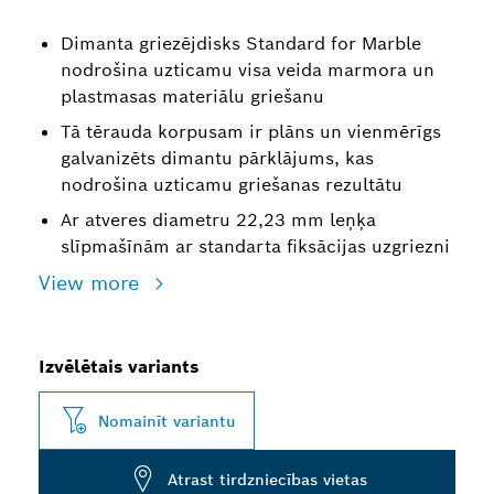
Dimanta griezējdisks Standard for Marble
nodrošina uzticamu visa veida marmora un
plastmasas materiālu griešanu
Tā tērauda korpusam ir plāns un vienmērīgs
galvanizēts dimantu pārklājums, kas
nodrošina uzticamu griešanas rezultātu
Ar atveres diametru 22,23 mm leņķa
slīpmašīnām ar standarta fiksācijas uzgriezni
View more
Izvēlētais variants
Nomainīt variantu
Atrast tirdzniecības vietas