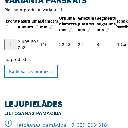
VARIANTA PĀRSKATS
Pieejamo produktu varianti:
1
Urbuma
Griezuma
Segmentu
Izvērst
Pasūtījuma
Diametrs,
Iepa
diametrs,
platums
augstums,
numurs
mm
sastā
mm
mm
mm
2 608 602
115
22,23
2,2
3
1 Gab
282
no
produktus
Rādīt vairāk produktu
LEJUPIELĀDES
LIETOŠANAS PAMĀCĪBA
Lietošanas pamācība | 2 608 602 282