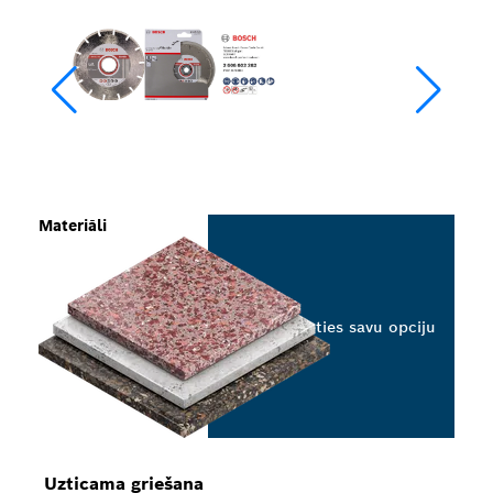
Materiāli
Izvēlieties savu opciju
Uzticama griešana