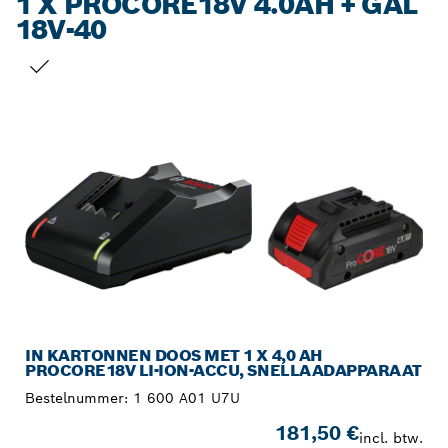
1 X PROCORE18V 4.0AH + GAL
18V-40
JOUW SELECTIE
IN KARTONNEN DOOS MET 1 X 4,0 AH
PROCORE18V LI-ION-ACCU, SNELLAADAPPARAAT
Bestelnummer:
1 600 A01 U7U
181,50 €
incl. btw.