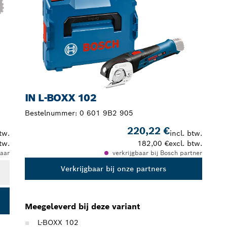
IN L-BOXX 102
Bestelnummer:
0 601 9B2 905
220,22 €
tw.
incl. btw.
tw.
182,00 €
excl. btw.
aar
verkrijgbaar bij Bosch partner
Verkrijgbaar bij onze partners
Meegeleverd bij deze variant
L-BOXX 102