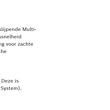
lijpende Multi-
ssnelheid
ng voor zachte
che
 Deze is
 System).