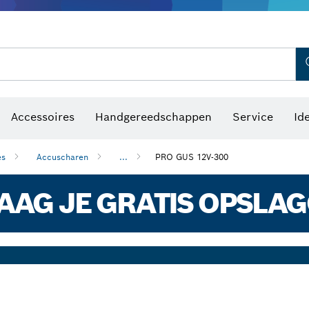
Optische waterpastoestellen
Accessoires
Handgereedschappen
Service
Id
es
Accuscharen
...
PRO GUS 12V-300
AG JE GRATIS OPSLA