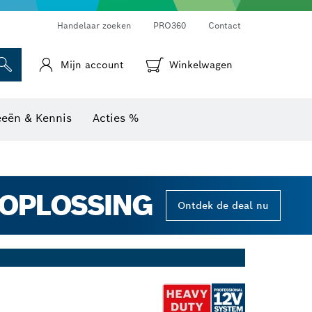
Warmtebeeldcamera's & thermodetectoren
Handelaar zoeken
PRO360
Contact
Mijn account
Winkelwagen
eeën & Kennis
Acties %
GOPLOSSING
Ontdek de deal nu