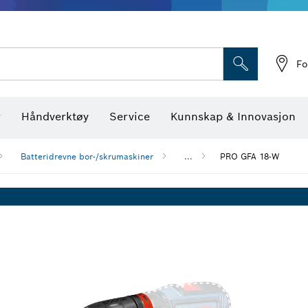
Optiske nivellerings
Fo
r
Håndverktøy
Service
Kunnskap & Innovasjon
Batteridrevne bor-/skrumaskiner
...
PRO GFA 18-W