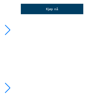
Dropdown
Kjøp nå
closed