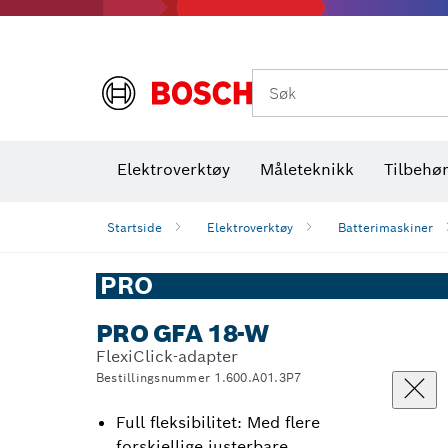
Termiske kameraer og detektorer
Søk
Elektroverktøy
Måleteknikk
Tilbehø
Startside
Elektroverktøy
Batterimaskiner
PRO
PRO GFA 18-W
FlexiClick-adapter
Bestillingsnummer 1.600.A01.3P7
Full fleksibilitet: Med flere
forskjellige justerbare