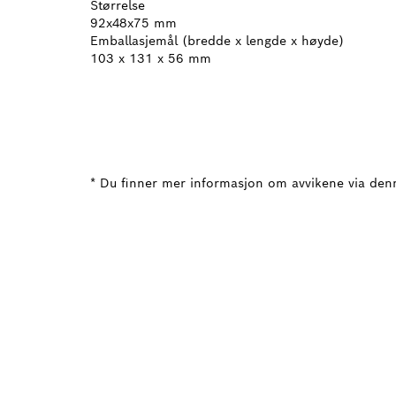
Størrelse
92x48x75 mm
Emballasjemål (bredde x lengde x høyde)
103 x 131 x 56 mm
* Du finner mer informasjon om avvikene via den
TRENGE
Her finner du r
Bosch-verktøy.