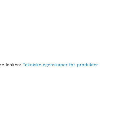
ne lenken:
Tekniske egenskaper for produkter
R DU EN RESERVEDEL
askt og enkelt reservedelene som passer til dit