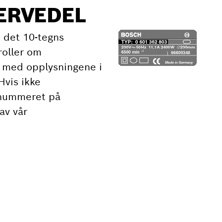
SERVEDEL
 det 10-tegns
roller om
 med opplysningene i
Hvis ikke
 nummeret på
av vår