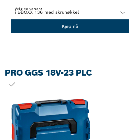
Velg en variant
Dropdown
Kjøp nå
closed
PRO GGS 18V-23 PLC
DITT VALG