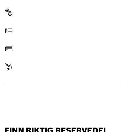
passer til ditt profesjonelle Bosch-verktøy.
Velg reservedel
Bestill på nettet
Betal
Leveranse mottatt
Finn reservedel
FINN RIKTIG RESERVEDEL