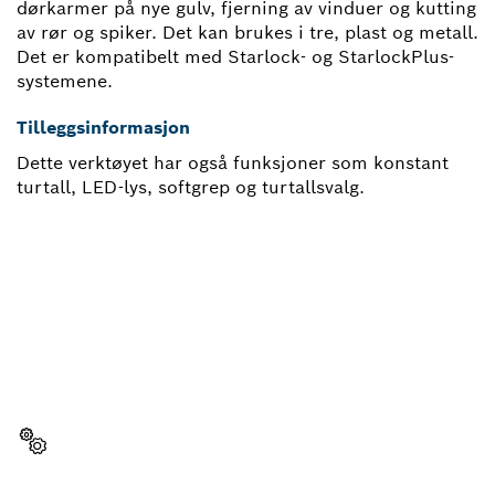
dørkarmer på nye gulv, fjerning av vinduer og kutting
av rør og spiker. Det kan brukes i tre, plast og metall.
Det er kompatibelt med Starlock- og StarlockPlus-
systemene.
Tilleggsinformasjon
Dette verktøyet har også funksjoner som konstant
turtall, LED-lys, softgrep og turtallsvalg.
TRENGER DU EN
RESERVEDEL?
Her finner du raskt og enkelt reservedelene som
passer til ditt profesjonelle Bosch-verktøy.
Velg reservedel