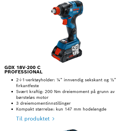
GDX 18V-200 C
PROFESSIONAL
2-i-1-verktøyholder: ¼” innvendig sekskant og ½”
firkantfeste
Svært kraftig: 200 Nm dreiemoment på grunn av
børsteløs motor
3 dreiemomentinnstillinger
Kompakt størrelse: kun 147 mm hodelengde
Til produktet