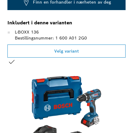
Finn en forhandler i nærheten av deg
Inkludert i denne varianten
L-BOXX 136
Bestillingsnummer: 1 600 A01 2G0
Velg variant
DITT VALG