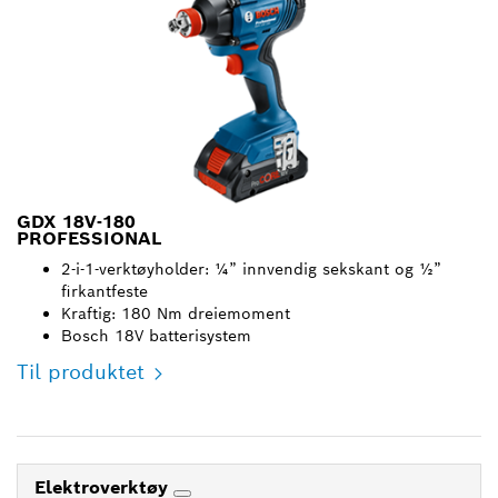
GDX 18V-180
PROFESSIONAL
2-i-1-verktøyholder: ¼” innvendig sekskant og ½”
firkantfeste
Kraftig: 180 Nm dreiemoment
Bosch 18V batterisystem
Til produktet
Elektroverktøy