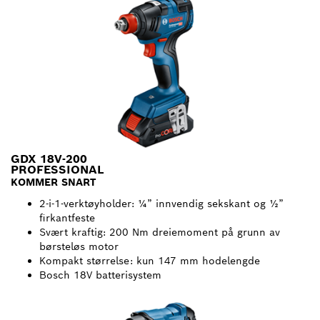
GDX 18V-200
PROFESSIONAL
KOMMER SNART
2-i-1-verktøyholder: ¼” innvendig sekskant og ½”
firkantfeste
Svært kraftig: 200 Nm dreiemoment på grunn av
børsteløs motor
Kompakt størrelse: kun 147 mm hodelengde
Bosch 18V batterisystem