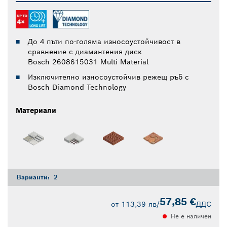
До 4 пъти по-голяма износоустойчивост в
сравнение с диамантения диск
Bosch 2608615031 Multi Material
Изключително износоустойчив режещ ръб с
Bosch Diamond Technology
Материали
Варианти:
2
57,85 €
от
113,39 лв
/
ДДС
Не е наличен