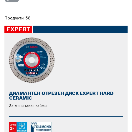
тънък дизайн ножовете предлагат постоянни и
надеждни резултати при рязане за всякакви цели.
Продукти 58
EXPERT
ДИАМАНТЕН ОТРЕЗЕН ДИСК EXPERT HARD
CERAMIC
За мини ъглошлайфи