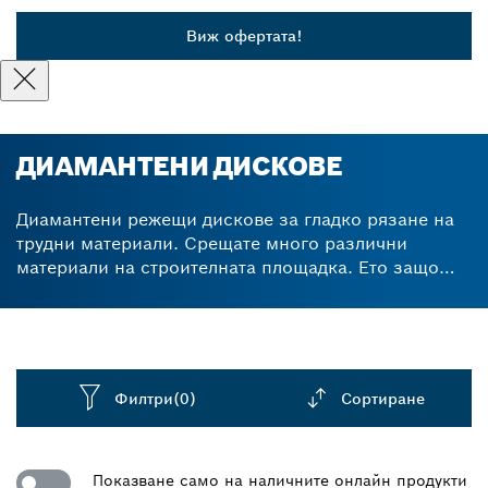
Виж офертата!
ДИАМАНТЕНИ ДИСКОВЕ
Диамантени режещи дискове за гладко рязане на
трудни материали. Срещате много различни
материали на строителната площадка. Ето защо
наличието на подходящия консуматив е толкова
важно. Още по-добре е, когато вашият
многофункционален диамантен нож може да
извършва изключително чисти срезове в твърди
материали, като бетон, керамика, тухли и камък.
Филтри
(0)
Сортиране
Нашите диамантени режещи дискове и диамантени
ножове за ъглошлайф създават професионален
Dropdown
завършек без стърготини при всички видове стени,
closed
Показване само на наличните онлайн продукти
тръби, плочки или подови настилки. С ефективно