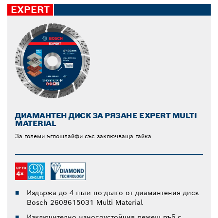
EXPERT
ДИАМАНТЕН ДИСК ЗА РЯЗАНЕ EXPERT MULTI
MATERIAL
За големи ъглошлайфи със заключваща гайка
Издържа до 4 пъти по-дълго от диамантения диск
Bosch 2608615031 Multi Material
Изключително износоустойчив режещ ръб с