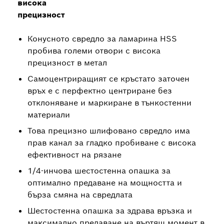
висока
прецизност
Конусното свредло за ламарина HSS
пробива големи отвори с висока
прецизност в метал
Самоцентриращият се кръстато заточен
връх е с перфектно центриране без
отклоняване и маркиране в тънкостенни
материали
Това прецизно шлифовано свредло има
прав канал за гладко пробиване с висока
ефективност на рязане
1/4-инчова шестостенна опашка за
оптимално предаване на мощността и
бърза смяна на свредлата
Шестостенна опашка за здрава връзка и
максимално предаване на въртящ момент в