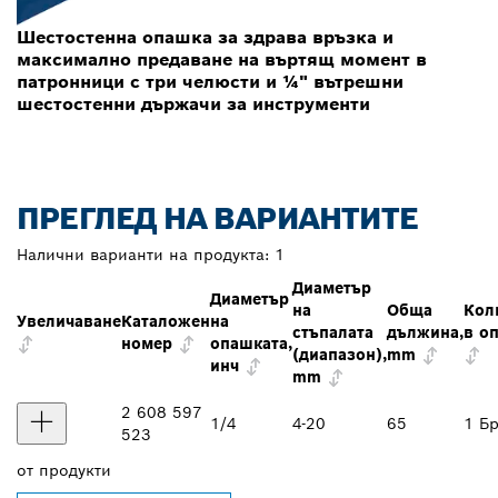
Шестостенна опашка за здрава връзка и
максимално предаване на въртящ момент в
патронници с три челюсти и ¼" вътрешни
шестостенни държачи за инструменти
ПРЕГЛЕД НА ВАРИАНТИТЕ
Налични варианти на продукта:
1
Диаметър
Диаметър
на
Обща
Кол
Увеличаване
Каталожен
на
стъпалата
дължина,
в о
номер
опашката,
(диапазон),
mm
инч
mm
2 608 597
1/4
4-20
65
1 Бр
523
от
продукти