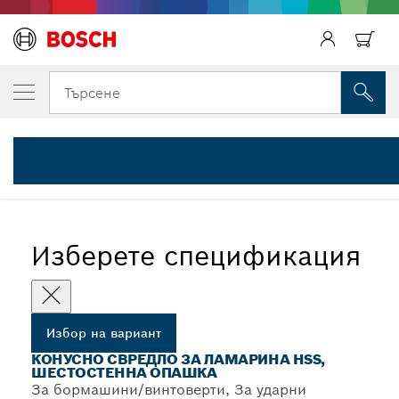
Назад
ВАШИЯТ ИЗБРАН ВАРИАНТ
Назад
Свредла за пробиване на ламарина, шес
Назад
Търсене
2 608 597 523
...
Конусни свредла HSS с шестостенна опашка
Изберете спецификация
Избор на вариант
КОНУСНО СВРЕДЛО ЗА ЛАМАРИНА HSS,
ШЕСТОСТЕННА ОПАШКА
За бормашини/винтоверти, За ударни