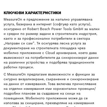
КЛЮЧОВИ ХАРАКТЕРИСТИКИ
MeasureOn е предложение за напълно управлявана
услуга, базирана в интернет (софтуер като услуга),
осигурено от Robert Bosch Power Tools GmbH за малки
и средни по размер задачи в строителната индустрия,
както и за професионални потребители в сектора
„Направи си сам”. Тя осигурява лесна услуга за
документиране на строителната площадка чрез
мобилно приложение с Cloud архивиране, което дава
възможност на потребителите да синхронизират данни
на различни устройства и подобрява традиционните
работни процеси.
С MeasureOn предлагаме възможности и функции за
сигурно визуализиране, съхранение и синхронизиране
на данни от измервания. Това включва причисляване
на отделни измервания към хоризонтални проекции/
подробни планове за създаване на скици на
помещения. Мобилното приложение може да се
използва за скициране, прехвърляне на измервания