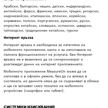
Арабски, български, чешки, датски, нидерландски,
английски, фарси, френски, немски, гръцки, унгарски,
индонезийски, италиански, японски, корейски,
норвежки, полски, португалски, румънски, руски,
опростен китайски, словашки, испански, шведски,
тайландски, традиционен китайски, турски
Интернет връзка
Интернет връзка е необходима за изтегляне на
мобилното приложение, както и за използване на
пълната функционалност на услугата. Без Интернет
връзка не е възможно да се синхронизират и
разглеждат данни на интернет приложението.
Мобилното приложение MeasureOn може да се
използва и в офлайн режим, без да си влязъл в
системата, но данните няма да се съхраняват в облака
и ще се запазват само локално на мобилното
устройство (смартфон или таблет).
СИСТЕМНИ ИЗИСКВАНИЯ