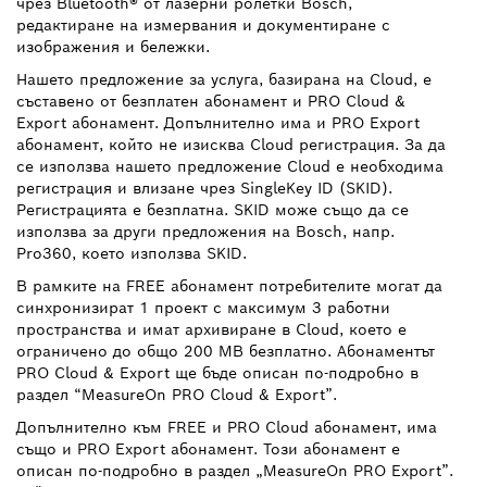
чрез Bluetooth® от лазерни ролетки Bosch,
редактиране на измервания и документиране с
изображения и бележки.
Нашето предложение за услуга, базирана на Cloud, е
съставено от безплатен абонамент и PRO Cloud &
Export абонамент. Допълнително има и PRO Export
абонамент, който не изисква Cloud регистрация. За да
се използва нашето предложение Cloud е необходима
регистрация и влизане чрез SingleKey ID (SKID).
Регистрацията е безплатна. SKID може също да се
използва за други предложения на Bosch, напр.
Pro360, което използва SKID.
В рамките на FREE абонамент потребителите могат да
синхронизират 1 проект с максимум 3 работни
пространства и имат архивиране в Cloud, което е
ограничено до общо 200 MB безплатно. Абонаментът
PRO Cloud & Export ще бъде описан по-подробно в
раздел “MeasureOn PRO Cloud & Export”.
Допълнително към FREE и PRO Cloud абонамент, има
също и PRO Export абонамент. Този абонамент е
описан по-подробно в раздел „MeasureOn PRO Export”.