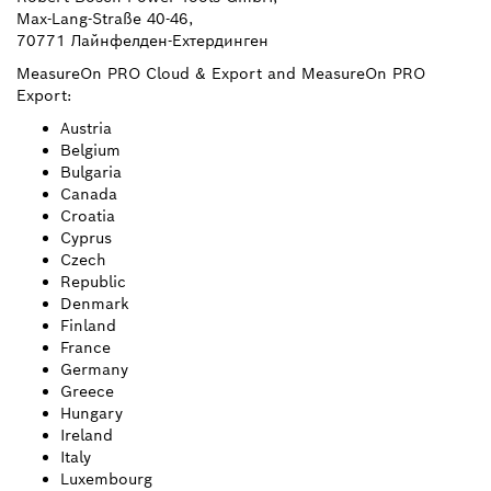
Max-Lang-Straße 40-46,
70771 Лайнфелден-Ехтердинген
MeasureOn PRO Cloud & Export and MeasureOn PRO
Export:
Austria
Belgium
Bulgaria
Canada
Croatia
Cyprus
Czech
Republic
Denmark
Finland
France
Germany
Greece
Hungary
Ireland
Italy
Luxembourg