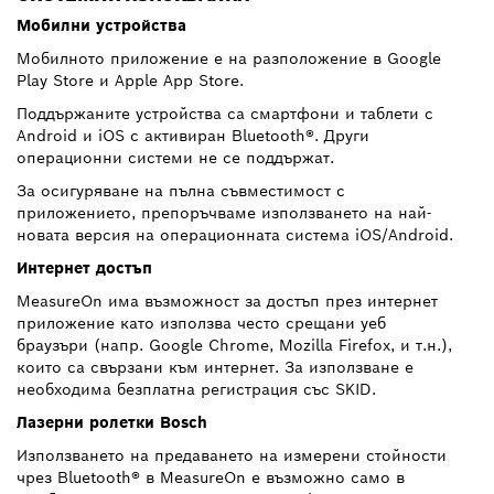
Мобилни устройства
Мобилното приложение е на разположение в Google
Play Store и Apple App Store.
Поддържаните устройства са смартфони и таблети с
Android и iOS с активиран Bluetooth®. Други
операционни системи не се поддържат.
За осигуряване на пълна съвместимост с
приложението, препоръчваме използването на най-
новата версия на операционната система iOS/Android.
Интернет достъп
MeasureOn има възможност за достъп през интернет
приложение като използва често срещани уеб
браузъри (напр. Google Chrome, Mozilla Firefox, и т.н.),
които са свързани към интернет. За използване е
необходима безплатна регистрация със SKID.
Лазерни ролетки Bosch
Използването на предаването на измерени стойности
чрез Bluetooth® в MeasureOn е възможно само в