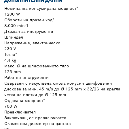
ДОПЪЛНИТЕЛНИ ДАННИ
Номинална консумирана мощност*
1200 W
Обороти на празен ход*
8.000 min-1
Държач за инструменти
Шпиндел
Напрежение, електрическо
230 V
Тегло*
4,4 kg
макс. Ø на шлифовъчното тяло
125 mm
Работни инструменти
Свързани с изкуствена смола конусни шлифовъчни
дискове за мин. 45 m/s до Ø 125 mm x 32/26 на кръгла
четка на плитки до Ø 125 mm
Отдавана мощност*
700 W
Превключвател
Заключващ се превключвател
Съвместим диаметър на цангата