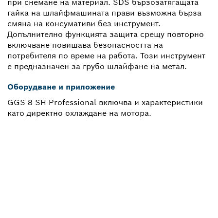
при снемане на материал. SDS бързозатягащата
гайка на шлайфмашината прави възможна бърза
смяна на консумативи без инструмент.
Допълнително функцията защита срещу повторно
включване повишава безопасността на
потребителя по време на работа. Този инструмент
е предназначен за грубо шлайфане на метал.
Оборудване и приложение
GGS 8 SH Professional включва и характеристики
като директно охлаждане на мотора.
НЕОБХОДИМА ВИ Е
РЕЗЕРВНА ЧАСТ?
Тук ще откриете бързо и лесно подходящите
резервни части за Вашия професионален