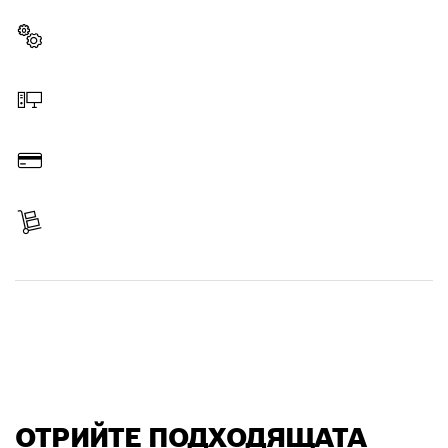
инструмент Bosch.
Изберете резервна част
Поръчайте онлайн
Платете
Вземете Вашия артикул
Отрийте резервна част
ОТРИЙТЕ ПОДХОДЯЩАТА