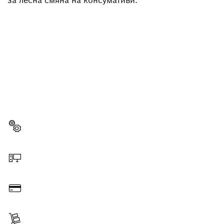
за лесна смяна на консумативи.
НЕОБХОДИМА ВИ Е
РЕЗЕРВНА ЧАСТ?
Тук ще откриете бързо и лесно подходящите
резервни части за Вашия професионален
инструмент Bosch.
Изберете резервна част
Поръчайте онлайн
Платете