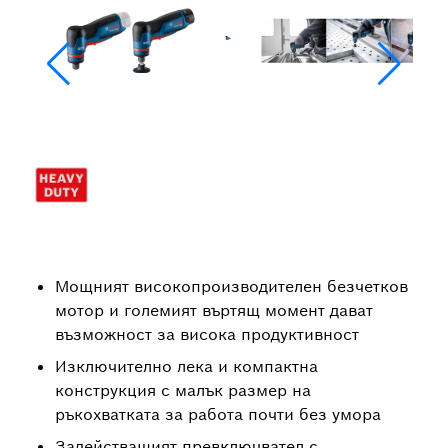
Мощният високопроизводителен безчетков
мотор и големият въртящ момент дават
възможност за висока продуктивност
Изключително лека и компактна
конструкция с малък размер на
ръкохватката за работа почти без умора
Задействащият превключвател с