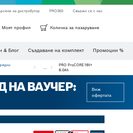
ърсене на дистрибутор
PRO360
Свържи се с нас
ни
а
Кръгли шкурки, лентови шкурки и шкурки
Диамантено пробиване, рязане и шлифоване
Битове, накрайници и вложки
Моят профил
Количка за пазаруване
Инспекционни камери
Уреди за измерване на ъгли и наклони
Комбинирани комплекти
Термокамери и детектори
и & Блог
Създаване на комплект
Промоции %
арядни
PRO ProCORE18V+
...
8.0Ah
Д НА ВАУЧЕР:
Виж
офертата