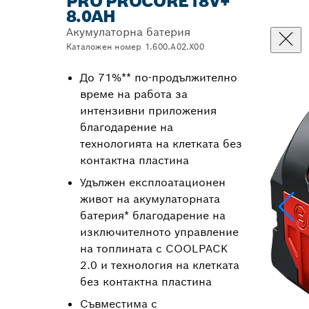
PRO PROCORE18V+
8.0AH
Aкумулаторна батерия
Каталожен номер 1.600.A02.X00
До 71%** по-продължително
време на работа за
интензивни приложения
благодарение на
технологията на клетката без
контактна пластина
Удължен експлоатационен
живот на акумулаторната
батерия* благодарение на
изключителното управление
на топлината с COOLPACK
2.0 и технология на клетката
без контактна пластина
Съвместима с