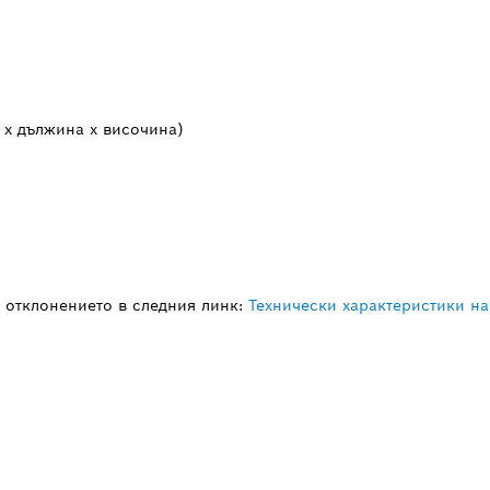
 x дължина x височина)
отклонението в следния линк:
Технически характеристики на