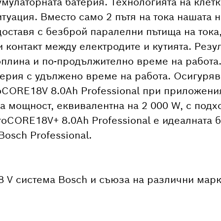
мулаторната батерия. Технологията на клетк
туация. Вместо само 2 пътя на тока нашата 
доставя с безброй паралелни пътища на тока
контакт между електродите и кутията. Резулт
оплина и по-продължително време на работ
атерия с удължено време на работа. Осигуряв
oCORE18V 8.0Ah Professional при приложени
а мощност, еквивалентна на 2 000 W, с под
roCORE18V+ 8.0Ah Professional е идеалната 
osch Professional.
 V система Bosch и съюза на различни мар