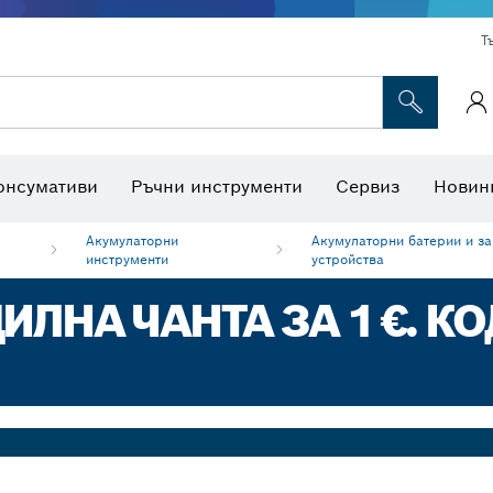
Т
Консумативи за многофункционални инструменти
Консумативи за машини
Ножове за трион и боркоро
Интерактивна работна площадк
онсумативи
Ръчни инструменти
Сервиз
Новин
Акумулаторни
Акумулаторни батeрии и з
инструменти
устройства
ЛНА ЧАНТА ЗА 1 €. КО