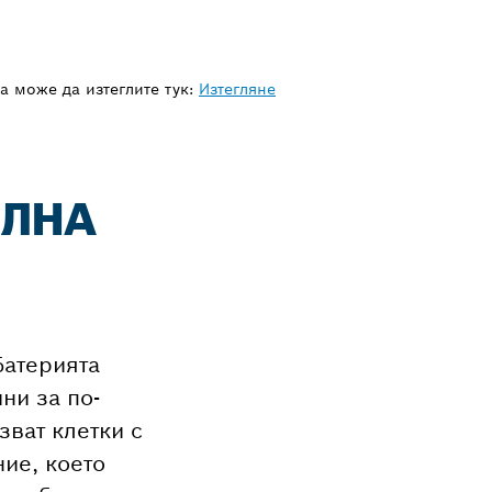
а може да изтеглите тук:
Изтегляне
ЕЛНА
Батерията
ни за по-
ват клетки с
ние, което