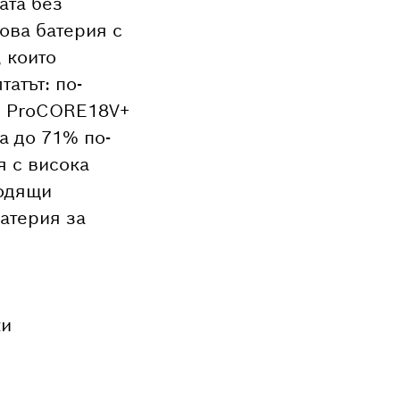
ата без
нова батерия с
, които
атът: по-
а. ProCORE18V+
а до 71% по-
я с висока
ходящи
батерия за
ки