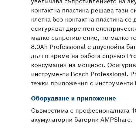
увеличава съпротивлението на аку
контактна пластина решава тази си
клетка без контактна пластина се 
осигуряват директен електрически 
малко съпротивление, по-малко т
8.0Ah Professional е двуслойна б
дълго време на работа спрямо Pr
консумация на мощност. Осигуряв
инструменти Bosch Professional. P
тежки приложения с инструменти B
Оборудване и приложение
Съвместима с професионалната 18
акумулаторни батерии AMPShare.