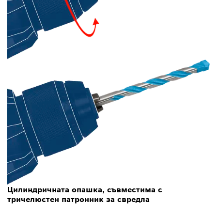
Цилиндричната опашка, съвместима с
тричелюстен патронник за свредла