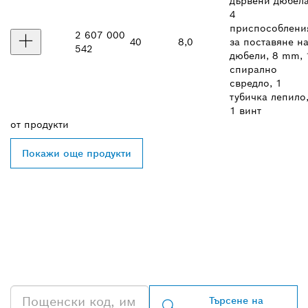
дървени дюбела
4
приспособлени
2 607 000
40
8,0
за поставяне н
542
дюбели, 8 mm, 
спирално
свредло, 1
тубичка лепило
1 винт
от
продукти
Покажи още продукти
ОТКРИВАНЕ НА НАЙ-
БЛИЗКИЯ ДИСТРИБУТОР
НА BOSCH
PROFESSIONAL
Търсене на