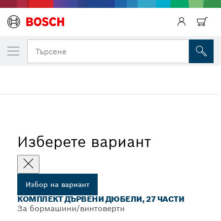
ВАШИЯТ ИЗБРАН ВАРИАНТ
Комплект дървени дюбели, 27 части
Търсене
Комплекти профилни дървени дюбели със свредла за
...
дърво, лепило за дърво, ограничител за дълбочина и
приспособление за поставяне на дюбели
Изберете вариант
Избор на вариант
КОМПЛЕКТ ДЪРВЕНИ ДЮБЕЛИ, 27 ЧАСТИ
За бормашини/винтоверти