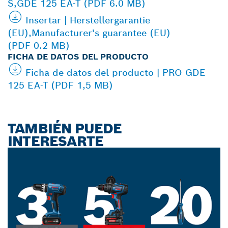
S,GDE 125 EA-T (PDF 6.0 MB)
Insertar | Herstellergarantie
(EU),Manufacturer's guarantee (EU)
(PDF 0.2 MB)
FICHA DE DATOS DEL PRODUCTO
Ficha de datos del producto | PRO GDE
125 EA-T (PDF 1,5 MB)
TAMBIÉN PUEDE
INTERESARTE