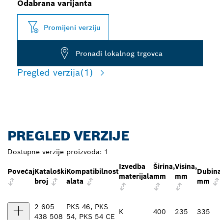
Odabrana varijanta
Promijeni verziju
Pronađi lokalnog trgovca
Pregled verzija
(1)
PREGLED VERZIJE
Dostupne verzije proizvoda:
1
Izvedba
Širina,
Visina,
Povećaj
Kataloški
Kompatibilnost
Dubina
materijala
mm
mm
broj
alata
mm
2 605
PKS 46, PKS
K
400
235
335
438 508
54, PKS 54 CE