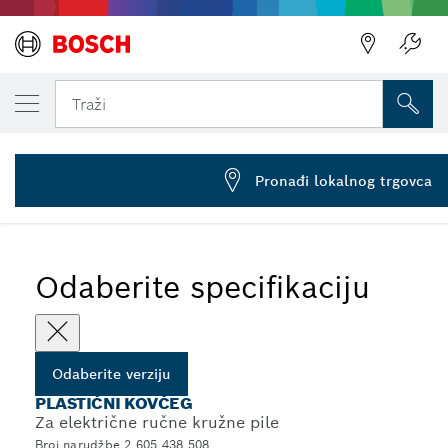
VAŠA ODABRANA VERZIJA
Plastični kovčeg
Traži
2 605 438 508
...
Plastični kovčezi za ručne kružne pile
Pronađi lokalnog trgovca
Odaberite specifikaciju
Odaberite verziju
PLASTIČNI KOVČEG
Za električne ručne kružne pile
Broj narudžbe 2 605 438 508