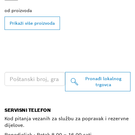
od
proizvoda
Prikaži više proizvoda
PRONAĐI NAJBLIŽEG
TRGOVCA BOSCH
PROFESSIONAL
Pronađi lokalnog
trgovca
SERVISNI TELEFON
Kod pitanja vezanih za službu za popravak i rezervne
dijelove.
Ponedjeljak - Petak
8.00 – 16.00 sati