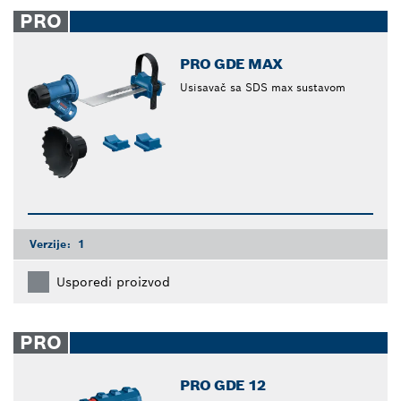
closed
PRO
PRO GDE MAX
Usisavač sa SDS max sustavom
Verzije:
1
Usporedi proizvod
PRO
PRO GDE 12