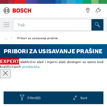
Traži
...
Pribori za usisavanje prašine
PRIBORI ZA USISAVANJE PRAŠINE
EXPERT
električni alati i mjerni alati dostupni su samo kod
kvalificiranih
prodavača
.
Filtri
(0)
Sort
Dropdown