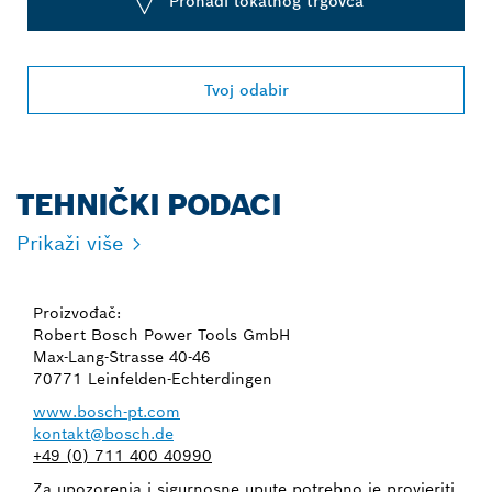
Pronađi lokalnog trgovca
Tvoj odabir
TEHNIČKI PODACI
Prikaži više
Proizvođač:
Robert Bosch Power Tools GmbH
Max-Lang-Strasse 40-46
70771 Leinfelden-Echterdingen
www.bosch-pt.com
kontakt@bosch.de
+49 (0) 711 400 40990
Za upozorenja i sigurnosne upute potrebno je provjeriti