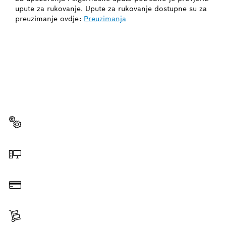
upute za rukovanje. Upute za rukovanje dostupne su za
preuzimanje ovdje:
Preuzimanja
TREBA TI REZERVNI DIO?
Ovdje ćeš brzo i jednostavno pronaći odgovarajuće
rezervne dijelove za svoje profesionalne alate marke
Bosch.
Odaberi rezervni dio
Naruči putem e-trgovine
Plati