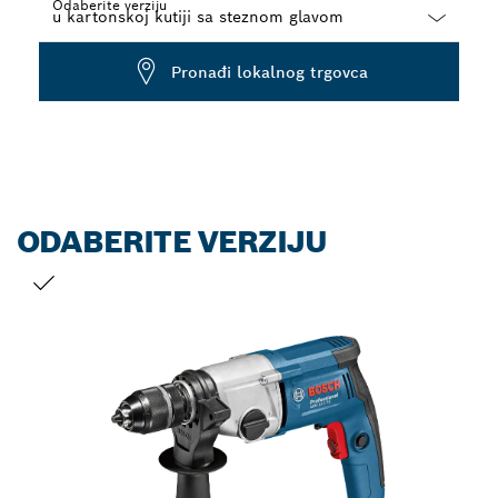
Odaberite verziju
Dropdown
Pronađi lokalnog trgovca
closed
ODABERITE VERZIJU
VAŠ ODABIR