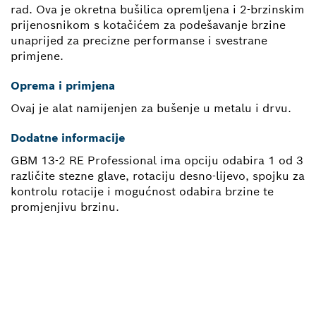
rad. Ova je okretna bušilica opremljena i 2-brzinskim
prijenosnikom s kotačićem za podešavanje brzine
unaprijed za precizne performanse i svestrane
primjene.
Oprema i primjena
Ovaj je alat namijenjen za bušenje u metalu i drvu.
Dodatne informacije
GBM 13-2 RE Professional ima opciju odabira 1 od 3
različite stezne glave, rotaciju desno-lijevo, spojku za
kontrolu rotacije i mogućnost odabira brzine te
promjenjivu brzinu.
TREBA TI REZERVNI DIO?
Ovdje ćeš brzo i jednostavno pronaći odgovarajuće