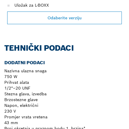
Uložak za L-BOXX
Odaberite verziju
TEHNIČKI PODACI
DODATNI PODACI
Nazivna ulazna snaga
750 W
Prihvat alata
1/2"–20 UNF
Stezna glava, izvedba
Brzostezne glave
Napon, električni
230 V
Promjer vrata vretena
43 mm
Broj okretaja u praznom hodu 1. brzina*