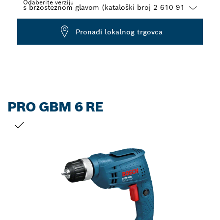
Odaberite verziju
Dropdown
Pronađi lokalnog trgovca
closed
PRO GBM 6 RE
VAŠ ODABIR