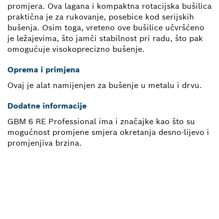
promjera. Ova lagana i kompaktna rotacijska bušilica
praktična je za rukovanje, posebice kod serijskih
bušenja. Osim toga, vreteno ove bušilice učvršćeno
je ležajevima, što jamči stabilnost pri radu, što pak
omogućuje visokoprecizno bušenje.
Oprema i primjena
Ovaj je alat namijenjen za bušenje u metalu i drvu.
Dodatne informacije
GBM 6 RE Professional ima i značajke kao što su
mogućnost promjene smjera okretanja desno-lijevo i
promjenjiva brzina.
TREBA TI REZERVNI DIO?
Ovdje ćeš brzo i jednostavno pronaći odgovarajuće