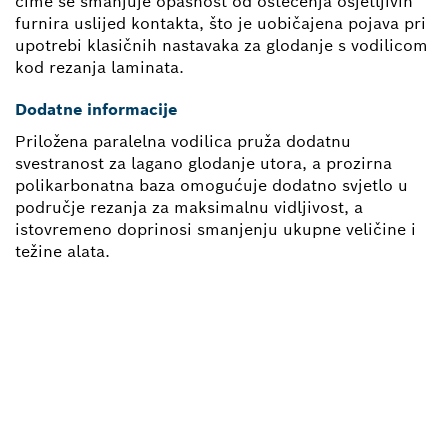
čime se smanjuje opasnost od oštećenja osjetljivih
furnira uslijed kontakta, što je uobičajena pojava pri
upotrebi klasičnih nastavaka za glodanje s vodilicom
kod rezanja laminata.
Dodatne informacije
Priložena paralelna vodilica pruža dodatnu
svestranost za lagano glodanje utora, a prozirna
polikarbonatna baza omogućuje dodatno svjetlo u
područje rezanja za maksimalnu vidljivost, a
istovremeno doprinosi smanjenju ukupne veličine i
težine alata.
TREBA TI REZERVNI DIO?
Ovdje ćeš brzo i jednostavno pronaći odgovarajuće
rezervne dijelove za svoje profesionalne alate marke
Bosch.