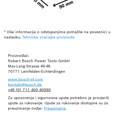
* Više informacija o odstupanjima potražite na poveznici u
nastavku:
Tehničke značajke proizvoda
Proizvođač:
Robert Bosch Power Tools GmbH
Max-Lang-Strasse 40-46
70771 Leinfelden-Echterdingen
www.bosch-pt.com
kontakt@bosch.de
+49 (0) 711 400 40990
Za upozorenja i sigurnosne upute potrebno je provjeriti
upute za rukovanje. Upute za rukovanje dostupne su za
preuzimanje ovdje:
Preuzimanja