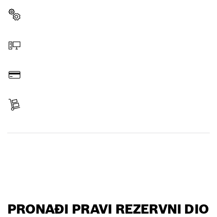
Odaberi rezervni dio
Naruči putem e-trgovine
Plati
Prijem artikla
Pronađi rezervni dio
PRONAĐI PRAVI REZERVNI DIO