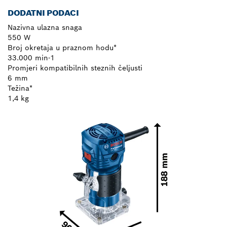
DODATNI PODACI
Nazivna ulazna snaga
550 W
Broj okretaja u praznom hodu*
33.000 min-1
Promjeri kompatibilnih steznih čeljusti
6 mm
Težina*
1,4 kg