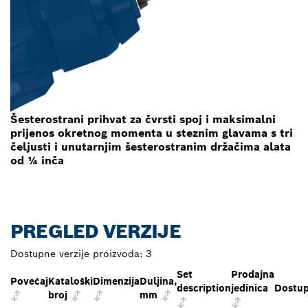
Šesterostrani prihvat za čvrsti spoj i maksimalni
prijenos okretnog momenta u steznim glavama s tri
čeljusti i unutarnjim šesterostranim držačima alata
od ¼ inča
PREGLED VERZIJE
Dostupne verzije proizvoda:
3
Set
Prodajna
Povećaj
Kataloški
Dimenzija
Duljina,
description
jedinica
Dostu
broj
mm