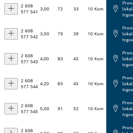
Pron
2 608
3,00
72
33
10 Kom
loka
577 541
trgo
Pron
2 608
3,50
79
39
10 Kom
loka
577 542
trgo
Pron
2 608
4,00
83
43
10 Kom
loka
577 543
trgo
Pron
2 608
4,20
83
43
10 Kom
loka
577 544
trgo
Pron
2 608
5,00
91
52
10 Kom
loka
577 545
trgo
Pron
2 608