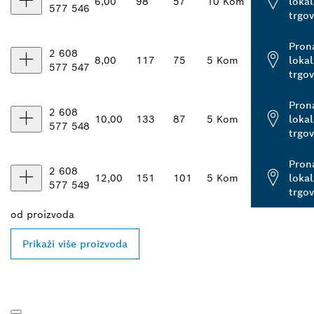
6,00
98
57
10 Kom
loka
577 546
trgo
Pron
2 608
8,00
117
75
5 Kom
loka
577 547
trgo
Pron
2 608
10,00
133
87
5 Kom
loka
577 548
trgo
Pron
2 608
12,00
151
101
5 Kom
loka
577 549
trgo
od
proizvoda
Prikaži više proizvoda