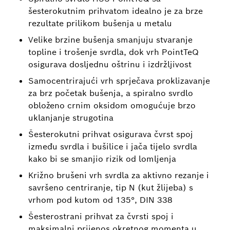
šesterokutnim prihvatom idealno je za brze
rezultate prilikom bušenja u metalu
Velike brzine bušenja smanjuju stvaranje
topline i trošenje svrdla, dok vrh PointTeQ
osigurava dosljednu oštrinu i izdržljivost
Samocentrirajući vrh sprječava proklizavanje
za brz početak bušenja, a spiralno svrdlo
obloženo crnim oksidom omogućuje brzo
uklanjanje strugotina
Šesterokutni prihvat osigurava čvrst spoj
između svrdla i bušilice i jača tijelo svrdla
kako bi se smanjio rizik od lomljenja
Križno brušeni vrh svrdla za aktivno rezanje i
savršeno centriranje, tip N (kut žlijeba) s
vrhom pod kutom od 135°, DIN 338
Šesterostrani prihvat za čvrsti spoj i
maksimalni prijenos okretnog momenta u