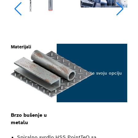
Materijali
Odaberite svoju opciju
Brzo bušenje u
metalu
Spiralno svrdlo HSS PointTeQ sa