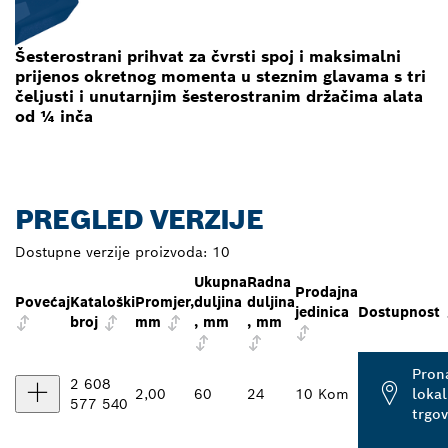
Šesterostrani prihvat za čvrsti spoj i maksimalni
prijenos okretnog momenta u steznim glavama s tri
čeljusti i unutarnjim šesterostranim držačima alata
od ¼ inča
PREGLED VERZIJE
Dostupne verzije proizvoda:
10
Ukupna
Radna
Prodajna
Povećaj
Kataloški
Promjer,
duljina
duljina
jedinica
Dostupnost
broj
mm
, mm
, mm
Pron
2 608
2,00
60
24
10 Kom
loka
577 540
trgo