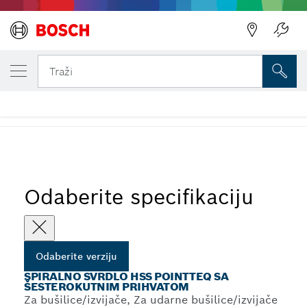
VAŠA ODABRANA VERZIJA
Spiralno svrdlo HSS PointTeQ sa šesterok
Traži
prihvatom
...
Spiralna svrdla HSS PointTeQ sa šesterostranim prihvatom
Odaberite specifikaciju
Odaberite verziju
SPIRALNO SVRDLO HSS POINTTEQ SA
ŠESTEROKUTNIM PRIHVATOM
Za bušilice/izvijače, Za udarne bušilice/izvijače